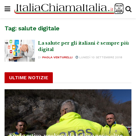
Tag:
salute digitale
La salute per gli italiani è sempre più
digital
DI
PAOLA VENTURELLI
LUNEDÌ 10 SETTEMBRE 2018
ULTIME NOTIZIE
Esodo estivo, weekend da bollino nero: oltre