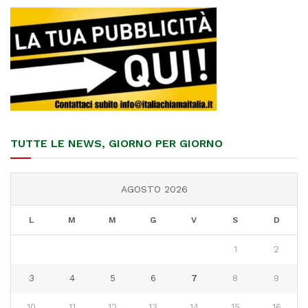
TUTTE LE NEWS, GIORNO PER GIORNO
AGOSTO 2026
L
M
M
G
V
S
D
1
2
3
4
5
6
7
8
9
10
11
12
13
14
15
16