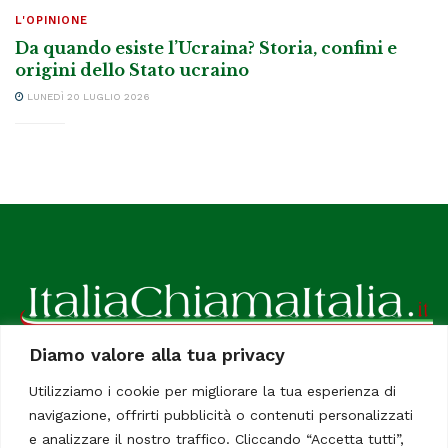
L'OPINIONE
Da quando esiste l’Ucraina? Storia, confini e
origini dello Stato ucraino
LUNEDÌ 20 LUGLIO 2026
Diamo valore alla tua privacy
ItaliaChiamaItalia, il TUO quotidiano online preferito.
Utilizziamo i cookie per migliorare la tua esperienza di
Dedicato in particolare a tutti gli italiani residenti all'estero.
navigazione, offrirti pubblicità o contenuti personalizzati
Tutti i diritti sono riservati. Quotidiano online indipendente
e analizzare il nostro traffico. Cliccando “Accetta tutti”,