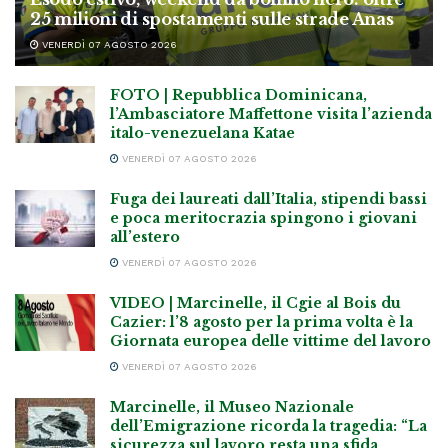
25 milioni di spostamenti sulle strade Anas
VENERDÌ 07 AGOSTO 2026
FOTO | Repubblica Dominicana,
l’Ambasciatore Maffettone visita l’azienda
italo-venezuelana Katae
VENERDÌ 07 AGOSTO 2026
Fuga dei laureati dall’Italia, stipendi bassi
e poca meritocrazia spingono i giovani
all’estero
VENERDÌ 07 AGOSTO 2026
VIDEO | Marcinelle, il Cgie al Bois du
Cazier: l’8 agosto per la prima volta è la
Giornata europea delle vittime del lavoro
VENERDÌ 07 AGOSTO 2026
Marcinelle, il Museo Nazionale
dell’Emigrazione ricorda la tragedia: “La
sicurezza sul lavoro resta una sfida