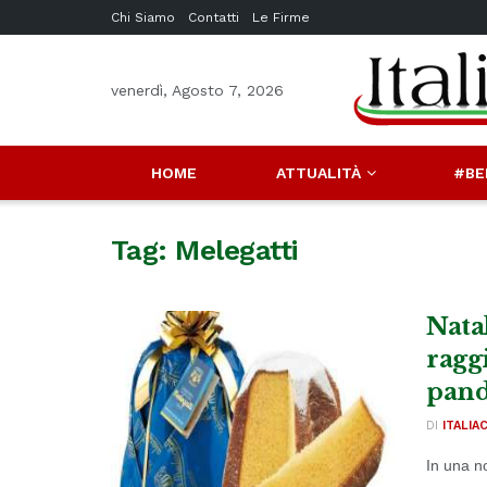
Chi Siamo
Contatti
Le Firme
venerdì, Agosto 7, 2026
HOME
ATTUALITÀ
#BE
Tag:
Melegatti
Natal
ragg
pand
DI
ITALIA
In una no