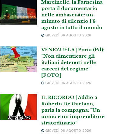
Marcinelle, la Farnesina
porta il documentario
nelle ambasciate: un
minuto di silenzio l’8
agosto in tutto il mondo
GIOVEDÌ 06 AGOSTO 2026
VENEZUELA | Porta (Pd):
“Non dimenticare gli
italiani detenuti nelle
carceri del regime”
[FOTO]
GIOVEDÌ 06 AGOSTO 2026
IL RICORDO | Addio a
Roberto De Gaetano,
parla la compagna: “Un
uomo e un imprenditore
straordinario”
GIOVEDÌ 06 AGOSTO 2026