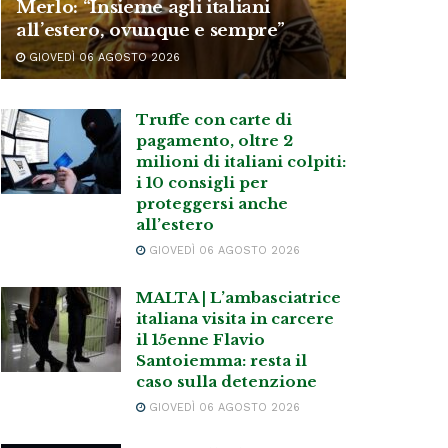
Merlo: “Insieme agli italiani
all’estero, ovunque e sempre”
GIOVEDÌ 06 AGOSTO 2026
Truffe con carte di
pagamento, oltre 2
milioni di italiani colpiti:
i 10 consigli per
proteggersi anche
all’estero
GIOVEDÌ 06 AGOSTO 2026
MALTA | L’ambasciatrice
italiana visita in carcere
il 15enne Flavio
Santoiemma: resta il
caso sulla detenzione
GIOVEDÌ 06 AGOSTO 2026