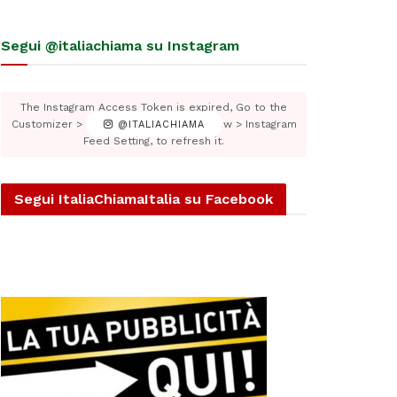
Segui @italiachiama su Instagram
The Instagram Access Token is expired, Go to the
Customizer > JNews : Social, Like & View > Instagram
@ITALIACHIAMA
Feed Setting, to refresh it.
Segui ItaliaChiamaItalia su Facebook