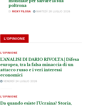
mondiale per salvare la sua
poltrona
DI
RICKY FILOSA
MARTEDÌ 28 LUGLIO 2026
L'OPINIONE
L'OPINIONE
L’ANALISI DI DARIO RIVOLTA | Difesa
europea, tra la falsa minaccia di un
attacco russo e i veri interessi
economici
VENERDÌ 24 LUGLIO 2026
L'OPINIONE
Da quando esiste l’Ucraina? Storia,