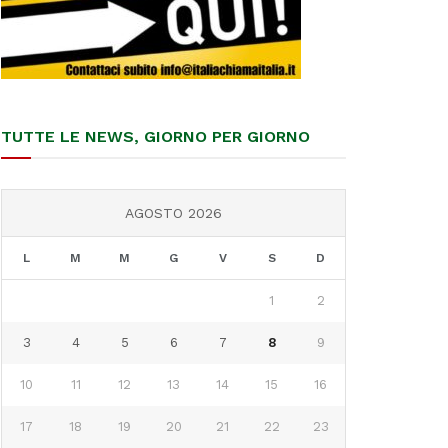
TUTTE LE NEWS, GIORNO PER GIORNO
AGOSTO 2026
L
M
M
G
V
S
D
1
2
3
4
5
6
7
8
9
10
11
12
13
14
15
16
17
18
19
20
21
22
23