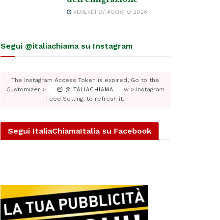
VENERDÌ 07 AGOSTO 2026
Segui @italiachiama su Instagram
The Instagram Access Token is expired, Go to the
Customizer > JNews : Social, Like & View > Instagram
@ITALIACHIAMA
Feed Setting, to refresh it.
Segui ItaliaChiamaItalia su Facebook