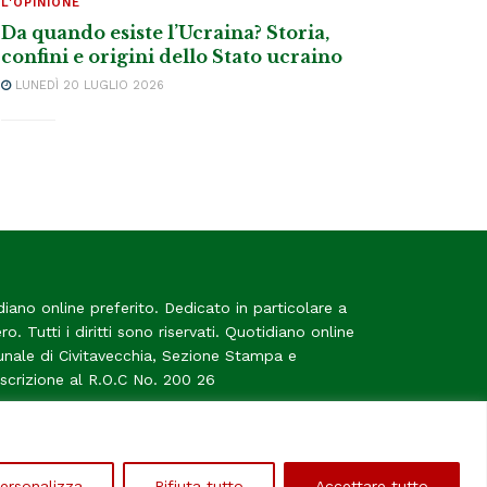
L'OPINIONE
Da quando esiste l’Ucraina? Storia,
confini e origini dello Stato ucraino
LUNEDÌ 20 LUGLIO 2026
diano online preferito. Dedicato in particolare a
tero. Tutti i diritti sono riservati. Quotidiano online
bunale di Civitavecchia, Sezione Stampa e
Iscrizione al R.O.C No. 200 26
me
ersonalizza
Rifiuta tutto
Accettare tutto