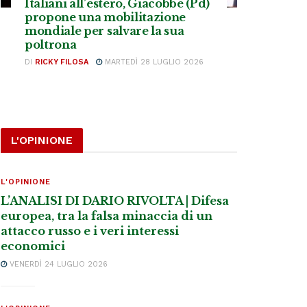
Italiani all’estero, Giacobbe (Pd)
propone una mobilitazione
mondiale per salvare la sua
poltrona
DI
RICKY FILOSA
MARTEDÌ 28 LUGLIO 2026
L'OPINIONE
L'OPINIONE
L’ANALISI DI DARIO RIVOLTA | Difesa
europea, tra la falsa minaccia di un
attacco russo e i veri interessi
economici
VENERDÌ 24 LUGLIO 2026