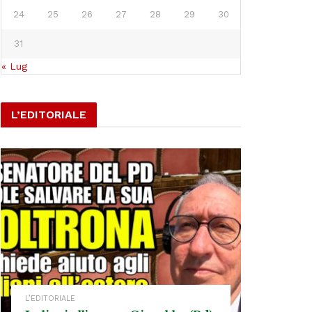
24
25
26
27
28
29
30
31
« Lug
L’EDITORIALE
L’EDITORIALE