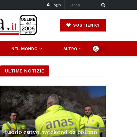
Login
SOSTIENICI
NEL MONDO
ALTRO
ULTIME NOTIZIE
Esodo estivo, weekend da bollino