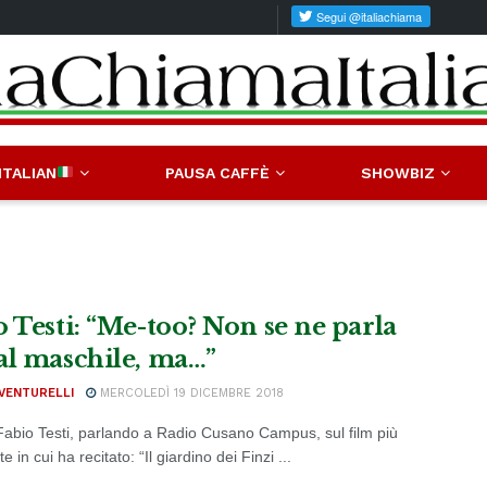
ITALIAN
PAUSA CAFFÈ
SHOWBIZ
o Testi: “Me-too? Non se ne parla
al maschile, ma…”
VENTURELLI
MERCOLEDÌ 19 DICEMBRE 2018
 Fabio Testi, parlando a Radio Cusano Campus, sul film più
e in cui ha recitato: “Il giardino dei Finzi ...