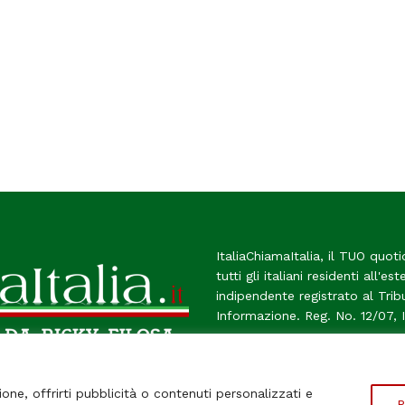
ItaliaChiamaItalia, il TUO quoti
tutti gli italiani residenti all'es
indipendente registrato al Tri
Informazione. Reg. No. 12/07, 
Chi Siamo
Contatti
Le Fir
ione, offrirti pubblicità o contenuti personalizzati e
P