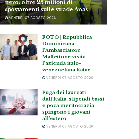
nero: oltre 25 milioni di
spostamenti sulle strade Anas
VENERDÌ 07 AGOSTO 2026
FOTO | Repubblica
Dominicana,
l’Ambasciatore
Maffettone visita
l’azienda italo-
venezuelana Katae
VENERDÌ 07 AGOSTO 2026
Fuga dei laureati
dall’Italia, stipendi bassi
e poca meritocrazia
spingono i giovani
all’estero
VENERDÌ 07 AGOSTO 2026