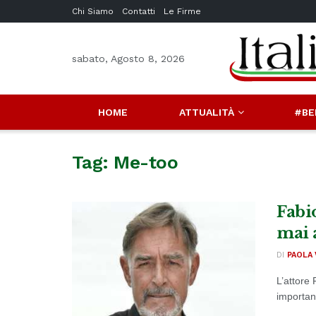
Chi Siamo
Contatti
Le Firme
sabato, Agosto 8, 2026
HOME
ATTUALITÀ
#BE
Tag:
Me-too
Fabi
mai 
DI
PAOLA 
L’attore
important