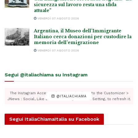
sicurezza sul lavoro resta una sfida
attuale”
VENERDÌ 07 AGOSTO 2026
Argentina, il Museo dell’Immigrante
Italiano cerca donazioni per custodire la
memoria dell’emigrazione
VENERDÌ 07 AGOSTO 2026
Segui @italiachiama su Instagram
The Instagram Access Token is expired, Go to the Customizer >
@ITALIACHIAMA
JNews : Social, Like & View > Instagram Feed Setting, to refresh it.
Segui ItaliaChiamaItalia su Facebook