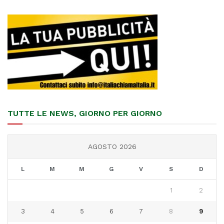
TUTTE LE NEWS, GIORNO PER GIORNO
AGOSTO 2026
L
M
M
G
V
S
D
1
2
3
4
5
6
7
8
9