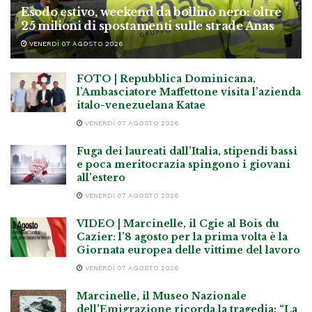
Esodo estivo, weekend da bollino nero: oltre
25 milioni di spostamenti sulle strade Anas
VENERDÌ 07 AGOSTO 2026
FOTO | Repubblica Dominicana,
l’Ambasciatore Maffettone visita l’azienda
italo-venezuelana Katae
VENERDÌ 07 AGOSTO 2026
Fuga dei laureati dall’Italia, stipendi bassi
e poca meritocrazia spingono i giovani
all’estero
VENERDÌ 07 AGOSTO 2026
VIDEO | Marcinelle, il Cgie al Bois du
Cazier: l’8 agosto per la prima volta è la
Giornata europea delle vittime del lavoro
VENERDÌ 07 AGOSTO 2026
Marcinelle, il Museo Nazionale
dell’Emigrazione ricorda la tragedia: “La