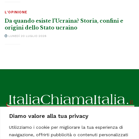
L'OPINIONE
Da quando esiste l’Ucraina? Storia, confini e
origini dello Stato ucraino
LUNEDÌ 20 LUGLIO 2026
Diamo valore alla tua privacy
ItaliaChiamaItalia, il TUO quotidiano online preferito.
Utilizziamo i cookie per migliorare la tua esperienza di
Dedicato in particolare a tutti gli italiani residenti all'estero.
navigazione, offrirti pubblicità o contenuti personalizzati