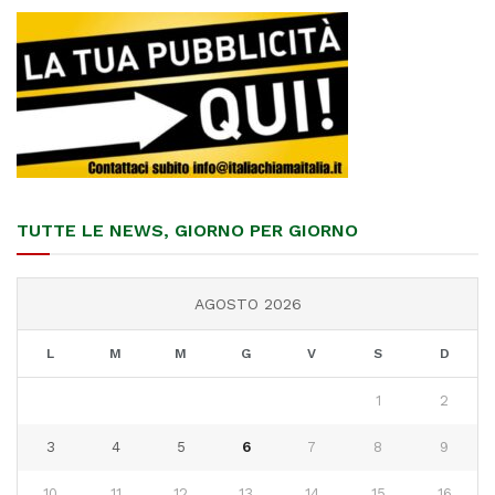
TUTTE LE NEWS, GIORNO PER GIORNO
AGOSTO 2026
L
M
M
G
V
S
D
1
2
3
4
5
6
7
8
9
10
11
12
13
14
15
16