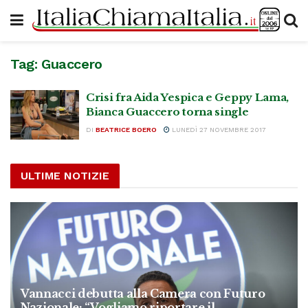
Tag:
Guaccero
Crisi fra Aida Yespica e Geppy Lama,
Bianca Guaccero torna single
DI
BEATRICE BOERO
LUNEDÌ 27 NOVEMBRE 2017
ULTIME NOTIZIE
Vannacci debutta alla Camera con Futuro
Nazionale: “Vogliamo riportare il