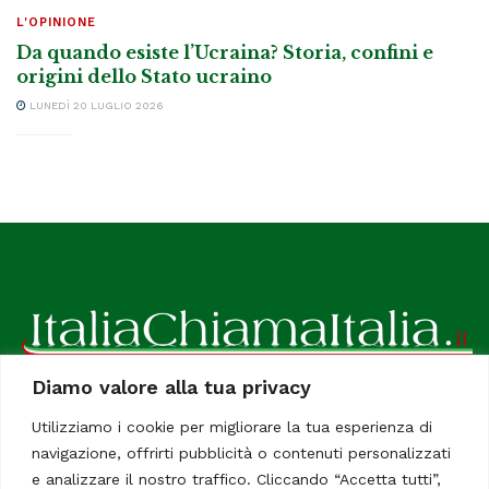
L'OPINIONE
Da quando esiste l’Ucraina? Storia, confini e
origini dello Stato ucraino
LUNEDÌ 20 LUGLIO 2026
Diamo valore alla tua privacy
ItaliaChiamaItalia, il TUO quotidiano online preferito.
Utilizziamo i cookie per migliorare la tua esperienza di
Dedicato in particolare a tutti gli italiani residenti all'estero.
navigazione, offrirti pubblicità o contenuti personalizzati
Tutti i diritti sono riservati. Quotidiano online indipendente
e analizzare il nostro traffico. Cliccando “Accetta tutti”,