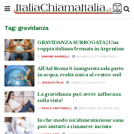
Tag:
gravidanza
GRAVIDANZA SURROGATA | Una
coppia italiana fermata in Argentina
DI
SIMONE GARBELLI
GIOVEDÌ 31 OTTOBRE 2024
All’Asl Roma 6 inaugurata sala parto
in acqua, realtà unica al centro-sud
DI
JESSICA FELIX
LUNEDÌ 12 LUGLIO 2021
La gravidanza può avere influenza
sulla vista?
DI
PAOLA VENTURELLI
MERCOLEDÌ 28 APRILE 2021
In che modo un’alimentazione sana
può aiutarti a rimanere incinta