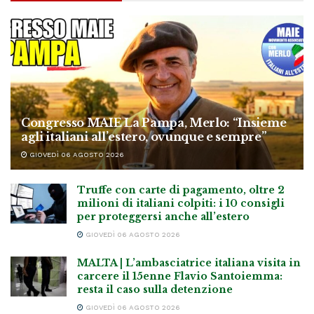
Congresso MAIE La Pampa, Merlo: “Insieme
agli italiani all’estero, ovunque e sempre”
GIOVEDÌ 06 AGOSTO 2026
Truffe con carte di pagamento, oltre 2
milioni di italiani colpiti: i 10 consigli
per proteggersi anche all’estero
GIOVEDÌ 06 AGOSTO 2026
MALTA | L’ambasciatrice italiana visita in
carcere il 15enne Flavio Santoiemma:
resta il caso sulla detenzione
GIOVEDÌ 06 AGOSTO 2026