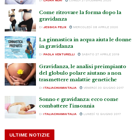
DI
LAURA NERI
LUNEDÌ 21 DICEMBRE 2020
Come ritrovare la forma dopo la
gravidanza
DI
JESSICA FELIX
MERCOLEDÌ 08 APRILE 2020
La ginnastica in acqua aiuta le donne
in gravidanza
DI
PAOLA VENTURELLI
SABATO 27 APRILE 2019
Gravidanza, le analisi preimpianto
del globulo polare aiutano a non
trasmettere malattie genetiche
DI
ITALIACHIAMAITALIA
VENERDÌ 30 GIUGNO 2017
Sonno e gravidanza: ecco come
combattere l’insonnia
DI
ITALIACHIAMAITALIA
LUNEDÌ 12 GIUGNO 2017
ULTIME NOTIZIE