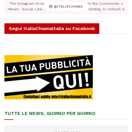
The Instagram Access Token is expired, Go to the Customizer >
@ITALIACHIAMA
JNews : Social, Like & View > Instagram Feed Setting, to refresh it.
Segui ItaliaChiamaItalia su Facebook
TUTTE LE NEWS, GIORNO PER GIORNO