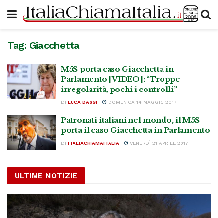
Tag:
Giacchetta
M5S porta caso Giacchetta in
Parlamento [VIDEO]: “Troppe
irregolarità, pochi i controlli”
DI
LUCA DASSI
DOMENICA 14 MAGGIO 2017
Patronati italiani nel mondo, il M5S
porta il caso Giacchetta in Parlamento
DI
ITALIACHIAMAITALIA
VENERDÌ 21 APRILE 2017
ULTIME NOTIZIE