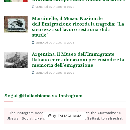
VENERDÌ 07 AGOSTO 2026
Marcinelle, il Museo Nazionale
dell’Emigrazione ricorda la tragedia: “La
sicurezza sul lavoro resta una sfida
attuale”
VENERDÌ 07 AGOSTO 2026
Argentina, il Museo dell’Immigrante
Italiano cerca donazioni per custodire la
memoria dell’emigrazione
VENERDÌ 07 AGOSTO 2026
Segui @italiachiama su Instagram
The Instagram Access Token is expired, Go to the Customizer >
@ITALIACHIAMA
JNews : Social, Like & View > Instagram Feed Setting, to refresh it.