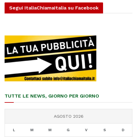
Segui ItaliaChiamaItalia su Facebook
TUTTE LE NEWS, GIORNO PER GIORNO
AGOSTO 2026
L
M
M
G
V
S
D