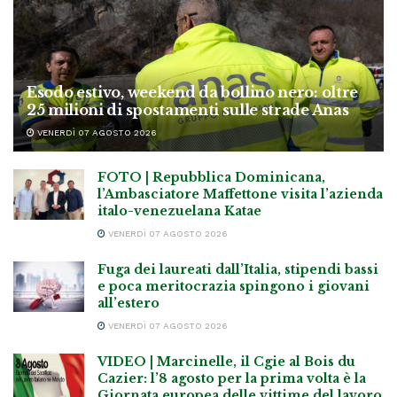
Esodo estivo, weekend da bollino nero: oltre
25 milioni di spostamenti sulle strade Anas
VENERDÌ 07 AGOSTO 2026
FOTO | Repubblica Dominicana,
l’Ambasciatore Maffettone visita l’azienda
italo-venezuelana Katae
VENERDÌ 07 AGOSTO 2026
Fuga dei laureati dall’Italia, stipendi bassi
e poca meritocrazia spingono i giovani
all’estero
VENERDÌ 07 AGOSTO 2026
VIDEO | Marcinelle, il Cgie al Bois du
Cazier: l’8 agosto per la prima volta è la
Giornata europea delle vittime del lavoro