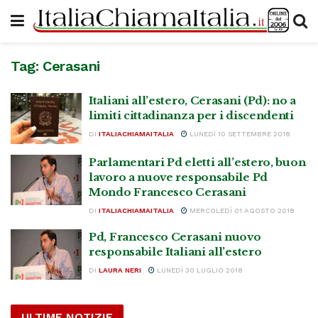
Tag:
Cerasani
Italiani all’estero, Cerasani (Pd): no a
limiti cittadinanza per i discendenti
DI
ITALIACHIAMAITALIA
LUNEDÌ 10 SETTEMBRE 2018
Parlamentari Pd eletti all’estero, buon
lavoro a nuove responsabile Pd
Mondo Francesco Cerasani
DI
ITALIACHIAMAITALIA
MERCOLEDÌ 01 AGOSTO 2018
Pd, Francesco Cerasani nuovo
responsabile Italiani all’estero
DI
LAURA NERI
LUNEDÌ 30 LUGLIO 2018
ULTIME NOTIZIE