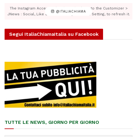
The Instagram Access Token is expired, Go to the Customizer >
@ITALIACHIAMA
JNews : Social, Like & View > Instagram Feed Setting, to refresh it.
Segui ItaliaChiamaItalia su Facebook
TUTTE LE NEWS, GIORNO PER GIORNO