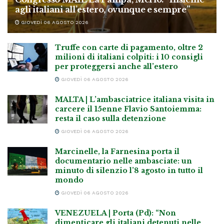
agli italiani all’estero, ovunque e sempre”
GIOVEDÌ 06 AGOSTO 2026
Truffe con carte di pagamento, oltre 2
milioni di italiani colpiti: i 10 consigli
per proteggersi anche all’estero
GIOVEDÌ 06 AGOSTO 2026
MALTA | L’ambasciatrice italiana visita in
carcere il 15enne Flavio Santoiemma:
resta il caso sulla detenzione
GIOVEDÌ 06 AGOSTO 2026
Marcinelle, la Farnesina porta il
documentario nelle ambasciate: un
minuto di silenzio l’8 agosto in tutto il
mondo
GIOVEDÌ 06 AGOSTO 2026
VENEZUELA | Porta (Pd): “Non
dimenticare gli italiani detenuti nelle