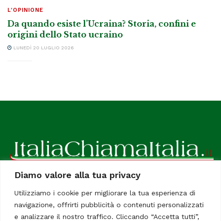
L'OPINIONE
Da quando esiste l’Ucraina? Storia, confini e
origini dello Stato ucraino
LUNEDÌ 20 LUGLIO 2026
Diamo valore alla tua privacy
ItaliaChiamaItalia, il TUO quotidiano online preferito.
Utilizziamo i cookie per migliorare la tua esperienza di
Dedicato in particolare a tutti gli italiani residenti all'estero.
navigazione, offrirti pubblicità o contenuti personalizzati
Tutti i diritti sono riservati. Quotidiano online indipendente
e analizzare il nostro traffico. Cliccando “Accetta tutti”,