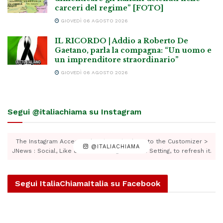
carceri del regime” [FOTO]
GIOVEDÌ 06 AGOSTO 2026
IL RICORDO | Addio a Roberto De
Gaetano, parla la compagna: “Un uomo e
un imprenditore straordinario”
GIOVEDÌ 06 AGOSTO 2026
Segui @italiachiama su Instagram
The Instagram Access Token is expired, Go to the Customizer >
@ITALIACHIAMA
JNews : Social, Like & View > Instagram Feed Setting, to refresh it.
Segui ItaliaChiamaItalia su Facebook