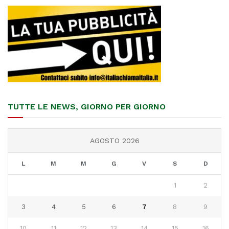
TUTTE LE NEWS, GIORNO PER GIORNO
AGOSTO 2026
L
M
M
G
V
S
D
1
2
3
4
5
6
7
8
9
10
11
12
13
14
15
16