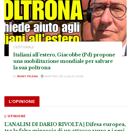
L’EDITORIALE
Italiani all’estero, Giacobbe (Pd) propone
una mobilitazione mondiale per salvare
la sua poltrona
DI
RICKY FILOSA
MARTEDÌ 28 LUGLIO 2026
L'OPINIONE
L'OPINIONE
L’ANALISI DI DARIO RIVOLTA | Difesa europea,
tra la falsa minaccia di un attacco russo e i veri