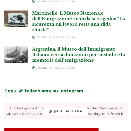
VENERDÌ 07 AGOSTO 2026
Marcinelle, il Museo Nazionale
dell’Emigrazione ricorda la tragedia: “La
sicurezza sul lavoro resta una sfida
attuale”
VENERDÌ 07 AGOSTO 2026
Argentina, il Museo dell’Immigrante
Italiano cerca donazioni per custodire la
memoria dell’emigrazione
VENERDÌ 07 AGOSTO 2026
Segui @italiachiama su Instagram
The Instagram Access Token is expired, Go to the Customizer >
@ITALIACHIAMA
JNews : Social, Like & View > Instagram Feed Setting, to refresh it.