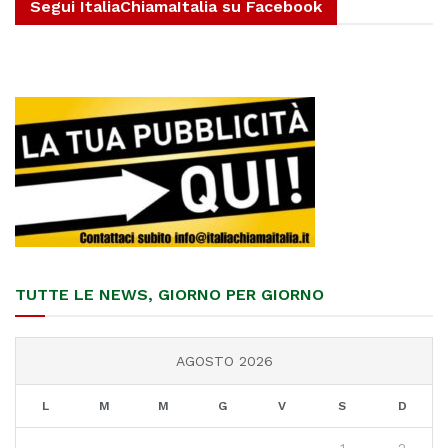
Segui ItaliaChiamaItalia su Facebook
TUTTE LE NEWS, GIORNO PER GIORNO
AGOSTO 2026
L
M
M
G
V
S
D