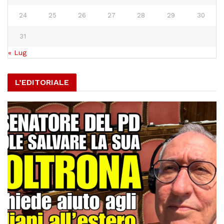
24
25
26
27
28
29
30
31
« Lug
L’EDITORIALE