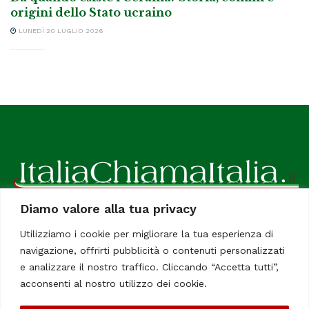
origini dello Stato ucraino
LUNEDÌ 20 LUGLIO 2026
Diamo valore alla tua privacy
ItaliaChiamaItalia, il TUO quotidiano online preferito.
Utilizziamo i cookie per migliorare la tua esperienza di
Dedicato in particolare a tutti gli italiani residenti all'estero.
navigazione, offrirti pubblicità o contenuti personalizzati
Tutti i diritti sono riservati. Quotidiano online indipendente
e analizzare il nostro traffico. Cliccando “Accetta tutti”,
registrato al Tribunale di Civitavecchia, Sezione Stampa e
acconsenti al nostro utilizzo dei cookie.
Informazione. Reg. No. 12/07, Iscrizione al R.O.C No. 200 26