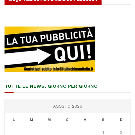
TUTTE LE NEWS, GIORNO PER GIORNO
AGOSTO 2026
L
M
M
G
V
S
D
1
2