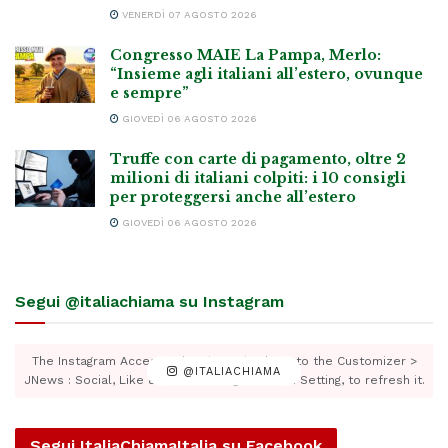
VENERDÌ 07 AGOSTO 2026
Congresso MAIE La Pampa, Merlo:
“Insieme agli italiani all’estero, ovunque
e sempre”
GIOVEDÌ 06 AGOSTO 2026
Truffe con carte di pagamento, oltre 2
milioni di italiani colpiti: i 10 consigli
per proteggersi anche all’estero
GIOVEDÌ 06 AGOSTO 2026
Segui @italiachiama su Instagram
The Instagram Access Token is expired, Go to the Customizer >
@ITALIACHIAMA
JNews : Social, Like & View > Instagram Feed Setting, to refresh it.
Segui ItaliaChiamaItalia su Facebook