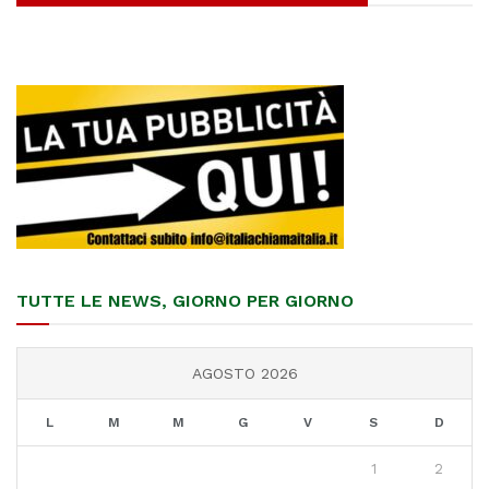
TUTTE LE NEWS, GIORNO PER GIORNO
AGOSTO 2026
L
M
M
G
V
S
D
1
2