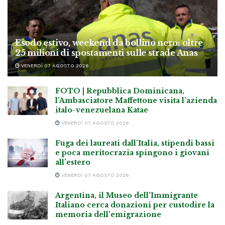
Esodo estivo, weekend da bollino nero: oltre
25 milioni di spostamenti sulle strade Anas
VENERDÌ 07 AGOSTO 2026
FOTO | Repubblica Dominicana,
l’Ambasciatore Maffettone visita l’azienda
italo-venezuelana Katae
VENERDÌ 07 AGOSTO 2026
Fuga dei laureati dall’Italia, stipendi bassi
e poca meritocrazia spingono i giovani
all’estero
VENERDÌ 07 AGOSTO 2026
Argentina, il Museo dell’Immigrante
Italiano cerca donazioni per custodire la
memoria dell’emigrazione