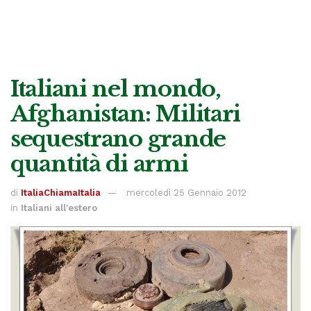
Italiani nel mondo,
Afghanistan: Militari
sequestrano grande
quantità di armi
di
ItaliaChiamaItalia
mercoledì 25 Gennaio 2012
in
Italiani all'estero