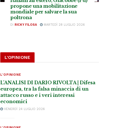
Italiani all’estero, Giacobbe (Pd)
propone una mobilitazione
mondiale per salvare la sua
poltrona
DI
RICKY FILOSA
MARTEDÌ 28 LUGLIO 2026
L'OPINIONE
L'OPINIONE
L’ANALISI DI DARIO RIVOLTA | Difesa
europea, tra la falsa minaccia di un
attacco russo e i veri interessi
economici
VENERDÌ 24 LUGLIO 2026
L'OPINIONE