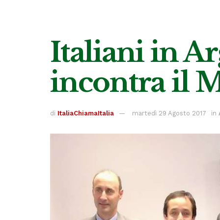
Italiani in 
incontra il 
di
ItaliaChiamaItalia
martedì 29 Agosto 2017
in