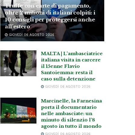
Truffe con carte di pagamento,
oltre 2 milioni di italiani colpiti: i
10 consigli per proteggersi anche
all’estero
GIOVEDÌ 06 AGOSTO 2026
MALTA | L’ambasciatrice
italiana visita in carcere
il 15enne Flavio
Santoiemma: resta il
caso sulla detenzione
GIOVEDÌ 06 AGOSTO 2026
Marcinelle, la Farnesina
porta il documentario
nelle ambasciate: un
minuto di silenzio l’8
agosto in tutto il mondo
GIOVEDÌ 06 AGOSTO 2026