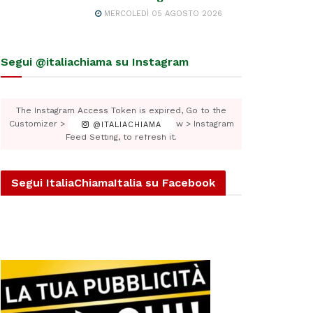
MERCOLEDÌ 05 AGOSTO 2026
Segui @italiachiama su Instagram
The Instagram Access Token is expired, Go to the
Customizer > JNews : Social, Like & View > Instagram
@ITALIACHIAMA
Feed Setting, to refresh it.
Segui ItaliaChiamaItalia su Facebook