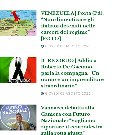
VENEZUELA | Porta (Pd):
“Non dimenticare gli
italiani detenuti nelle
carceri del regime”
[FOTO]
GIOVEDÌ 06 AGOSTO 2026
IL RICORDO | Addio a
Roberto De Gaetano,
parla la compagna: “Un
uomo e un imprenditore
straordinario”
GIOVEDÌ 06 AGOSTO 2026
Vannacci debutta alla
Camera con Futuro
Nazionale: “Vogliamo
riportare il centrodestra
sulla rotta giusta”