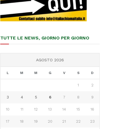
TUTTE LE NEWS, GIORNO PER GIORNO
AGOSTO 2026
L
M
M
G
V
S
D
1
2
3
4
5
6
7
8
9
10
11
12
13
14
15
16
17
18
19
20
21
22
23