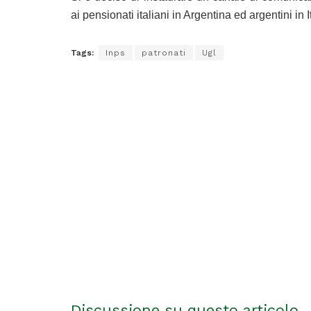
ai pensionati italiani in Argentina ed argentini in It
Tags:
Inps
patronati
Ugl
Discussione su questo articolo