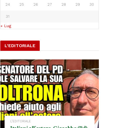
24
25
26
27
28
29
30
31
« Lug
L’EDITORIALE
L’EDITORIALE