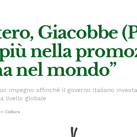
estero, Giacobbe (P
i più nella promo
ana nel mondo”
suo impegno affinché il governo italiano invest
a livello globale
in
Cultura