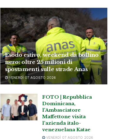
Esodo estivo, weekend da bollino
nero: oltre 25 milioni di
spostamenti sulle strade Anas
VENERDÌ 07 AGOSTO 2026
FOTO | Repubblica
Dominicana,
l’Ambasciatore
Maffettone visita
l’azienda italo-
venezuelana Katae
VENERDÌ 07 AGOSTO 2026