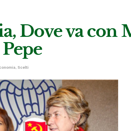
a, Dove va con 
 Pepe
conomia
,
Scelti