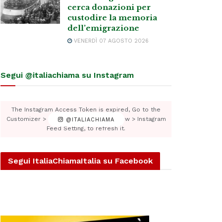
cerca donazioni per
custodire la memoria
dell’emigrazione
VENERDÌ 07 AGOSTO 2026
Segui @italiachiama su Instagram
The Instagram Access Token is expired, Go to the
Customizer > JNews : Social, Like & View > Instagram
@ITALIACHIAMA
Feed Setting, to refresh it.
Segui ItaliaChiamaItalia su Facebook