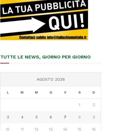
TUTTE LE NEWS, GIORNO PER GIORNO
AGOSTO 2026
L
M
M
G
V
S
D
1
2
3
4
5
6
7
8
9
10
11
12
13
14
15
16