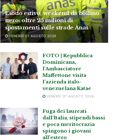
Esodo estivo, weekend da bollino
nero: oltre 25 milioni di
spostamenti sulle strade Anas
VENERDÌ 07 AGOSTO 2026
FOTO | Repubblica
Dominicana,
l’Ambasciatore
Maffettone visita
l’azienda italo-
venezuelana Katae
VENERDÌ 07 AGOSTO 2026
Fuga dei laureati
dall’Italia, stipendi bassi
e poca meritocrazia
spingono i giovani
all’estero