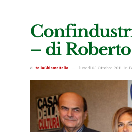
Confindustri
– di Roberto
di
ItaliaChiamaItalia
lunedì 03 Ottobre 2011
in
E