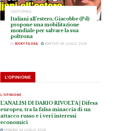
L’EDITORIALE
Italiani all’estero, Giacobbe (Pd)
propone una mobilitazione
mondiale per salvare la sua
poltrona
DI
RICKY FILOSA
MARTEDÌ 28 LUGLIO 2026
L'OPINIONE
L'OPINIONE
L’ANALISI DI DARIO RIVOLTA | Difesa
europea, tra la falsa minaccia di un
attacco russo e i veri interessi
economici
VENERDÌ 24 LUGLIO 2026