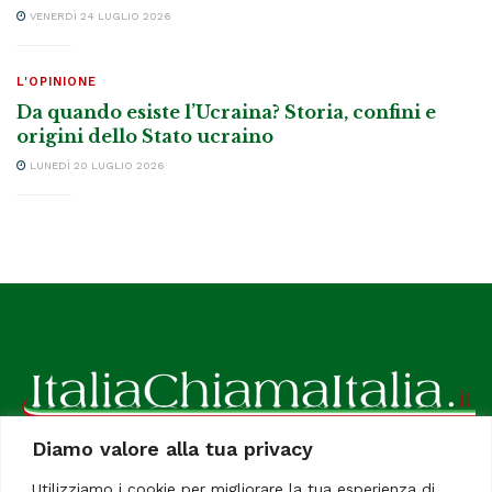
VENERDÌ 24 LUGLIO 2026
L'OPINIONE
Da quando esiste l’Ucraina? Storia, confini e
origini dello Stato ucraino
LUNEDÌ 20 LUGLIO 2026
Diamo valore alla tua privacy
ItaliaChiamaItalia, il TUO quotidiano online preferito.
Utilizziamo i cookie per migliorare la tua esperienza di