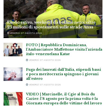
Esodo estivo, weekend da bollino nero: oltre
25 milioni di spostamenti sulle strade Anas
VENERDÌ 07 AGOSTO 2026
FOTO | Repubblica Dominicana,
l’Ambasciatore Maffettone visita l’azienda
italo-venezuelana Katae
VENERDÌ 07 AGOSTO 2026
Fuga dei laureati dall’Italia, stipendi bassi
e poca meritocrazia spingono i giovani
all’estero
VENERDÌ 07 AGOSTO 2026
VIDEO | Marcinelle, il Cgie al Bois du
Cazier: l’8 agosto per la prima volta è la
Giornata europea delle vittime del lavoro