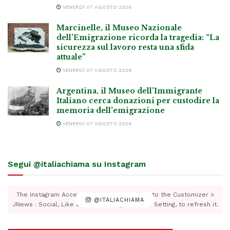
VENERDÌ 07 AGOSTO 2026
Marcinelle, il Museo Nazionale
dell’Emigrazione ricorda la tragedia: “La
sicurezza sul lavoro resta una sfida
attuale”
VENERDÌ 07 AGOSTO 2026
Argentina, il Museo dell’Immigrante
Italiano cerca donazioni per custodire la
memoria dell’emigrazione
VENERDÌ 07 AGOSTO 2026
Segui @italiachiama su Instagram
The Instagram Access Token is expired, Go to the Customizer >
@ITALIACHIAMA
JNews : Social, Like & View > Instagram Feed Setting, to refresh it.