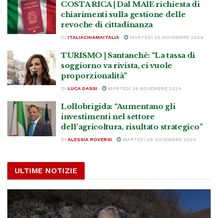
COSTA RICA | Dal MAIE richiesta di
chiarimenti sulla gestione delle
revoche di cittadinanza
DI
ITALIACHIAMAITALIA
MARTEDÌ 26 NOVEMBRE 2024
TURISMO | Santanchè: “La tassa di
soggiorno va rivista, ci vuole
proporzionalità”
DI
LUCA DASSI
MARTEDÌ 26 NOVEMBRE 2024
Lollobrigida: “Aumentano gli
investimenti nel settore
dell’agricoltura, risultato strategico”
DI
ALESSIA ROVERSI
MARTEDÌ 26 NOVEMBRE 2024
ULTIME NOTIZIE