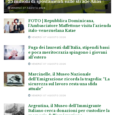
25 milioni di spostamenti sulle strade Anas
VENERDÌ 07 AGOSTO 2026
FOTO | Repubblica Dominicana,
l’Ambasciatore Maffettone visita l’azienda
italo-venezuelana Katae
VENERDÌ 07 AGOSTO 2026
Fuga dei laureati dall’Italia, stipendi bassi
e poca meritocrazia spingono i giovani
all’estero
VENERDÌ 07 AGOSTO 2026
Marcinelle, il Museo Nazionale
dell’Emigrazione ricorda la tragedia: “La
sicurezza sul lavoro resta una sfida
attuale”
VENERDÌ 07 AGOSTO 2026
Argentina, il Museo dell’Immigrante
Italiano cerca donazioni per custodire la