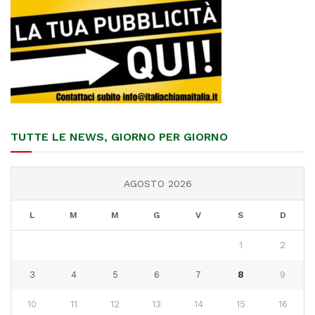
TUTTE LE NEWS, GIORNO PER GIORNO
AGOSTO 2026
L
M
M
G
V
S
D
1
2
3
4
5
6
7
8
9
10
11
12
13
14
15
16