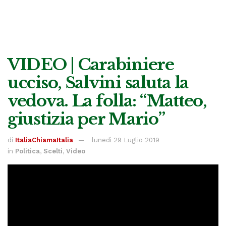
VIDEO | Carabiniere
ucciso, Salvini saluta la
vedova. La folla: “Matteo,
giustizia per Mario”
di
ItaliaChiamaItalia
lunedì 29 Luglio 2019
in
Politica
,
Scelti
,
Video