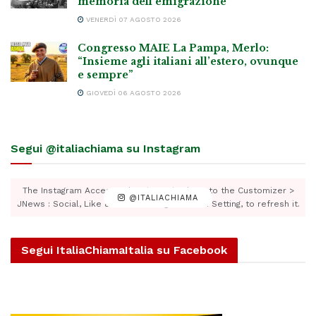
memoria dell’emigrazione
VENERDÌ 07 AGOSTO 2026
Congresso MAIE La Pampa, Merlo:
“Insieme agli italiani all’estero, ovunque
e sempre”
GIOVEDÌ 06 AGOSTO 2026
Segui @italiachiama su Instagram
The Instagram Access Token is expired, Go to the Customizer >
@ITALIACHIAMA
JNews : Social, Like & View > Instagram Feed Setting, to refresh it.
Segui ItaliaChiamaItalia su Facebook