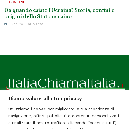
L'OPINIONE
Da quando esiste l’Ucraina? Storia, confini e
origini dello Stato ucraino
LUNEDÌ 20 LUGLIO 2026
Diamo valore alla tua privacy
ItaliaChiamaItalia, il TUO quotidiano online preferito.
Utilizziamo i cookie per migliorare la tua esperienza di
Dedicato in particolare a tutti gli italiani residenti all'estero.
navigazione, offrirti pubblicità o contenuti personalizzati
Tutti i diritti sono riservati. Quotidiano online indipendente
e analizzare il nostro traffico. Cliccando “Accetta tutti”,
registrato al Tribunale di Civitavecchia, Sezione Stampa e