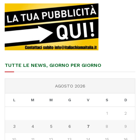
TUTTE LE NEWS, GIORNO PER GIORNO
AGOSTO 2026
L
M
M
G
V
S
D
1
2
3
4
5
6
7
8
9
10
11
12
13
14
15
16