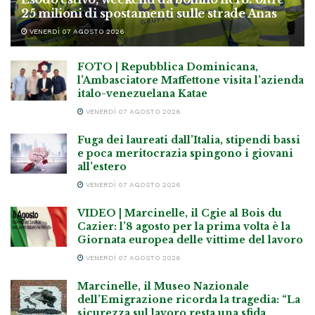
25 milioni di spostamenti sulle strade Anas
VENERDÌ 07 AGOSTO 2026
FOTO | Repubblica Dominicana,
l’Ambasciatore Maffettone visita l’azienda
italo-venezuelana Katae
VENERDÌ 07 AGOSTO 2026
Fuga dei laureati dall’Italia, stipendi bassi
e poca meritocrazia spingono i giovani
all’estero
VENERDÌ 07 AGOSTO 2026
VIDEO | Marcinelle, il Cgie al Bois du
Cazier: l’8 agosto per la prima volta è la
Giornata europea delle vittime del lavoro
VENERDÌ 07 AGOSTO 2026
Marcinelle, il Museo Nazionale
dell’Emigrazione ricorda la tragedia: “La
sicurezza sul lavoro resta una sfida