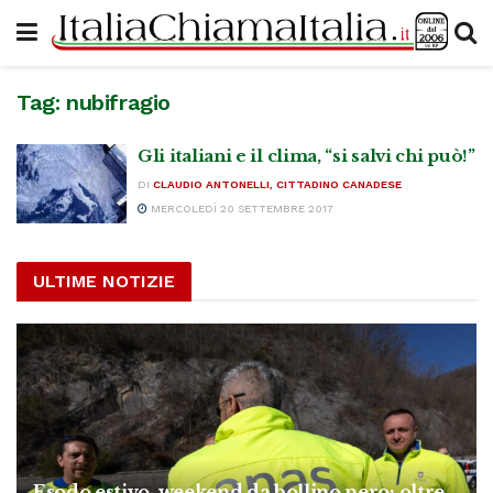
Tag:
nubifragio
Gli italiani e il clima, “si salvi chi può!”
DI
CLAUDIO ANTONELLI, CITTADINO CANADESE
MERCOLEDÌ 20 SETTEMBRE 2017
ULTIME NOTIZIE
Esodo estivo, weekend da bollino nero: oltre