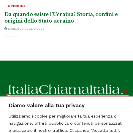
L'OPINIONE
Da quando esiste l’Ucraina? Storia, confini e
origini dello Stato ucraino
LUNEDÌ 20 LUGLIO 2026
Diamo valore alla tua privacy
ItaliaChiamaItalia, il TUO quotidiano online preferito.
Utilizziamo i cookie per migliorare la tua esperienza di
Dedicato in particolare a tutti gli italiani residenti all'estero.
navigazione, offrirti pubblicità o contenuti personalizzati
Tutti i diritti sono riservati. Quotidiano online indipendente
e analizzare il nostro traffico. Cliccando “Accetta tutti”,