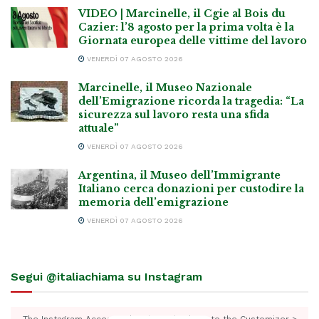
VIDEO | Marcinelle, il Cgie al Bois du
Cazier: l’8 agosto per la prima volta è la
Giornata europea delle vittime del lavoro
VENERDÌ 07 AGOSTO 2026
Marcinelle, il Museo Nazionale
dell’Emigrazione ricorda la tragedia: “La
sicurezza sul lavoro resta una sfida
attuale”
VENERDÌ 07 AGOSTO 2026
Argentina, il Museo dell’Immigrante
Italiano cerca donazioni per custodire la
memoria dell’emigrazione
VENERDÌ 07 AGOSTO 2026
Segui @italiachiama su Instagram
The Instagram Access Token is expired, Go to the Customizer >