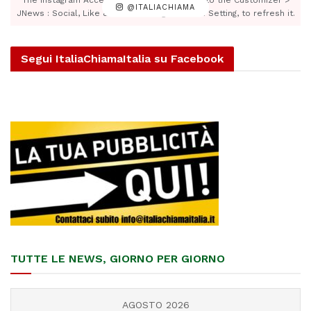
@ITALIACHIAMA
JNews : Social, Like & View > Instagram Feed Setting, to refresh it.
Segui ItaliaChiamaItalia su Facebook
TUTTE LE NEWS, GIORNO PER GIORNO
AGOSTO 2026