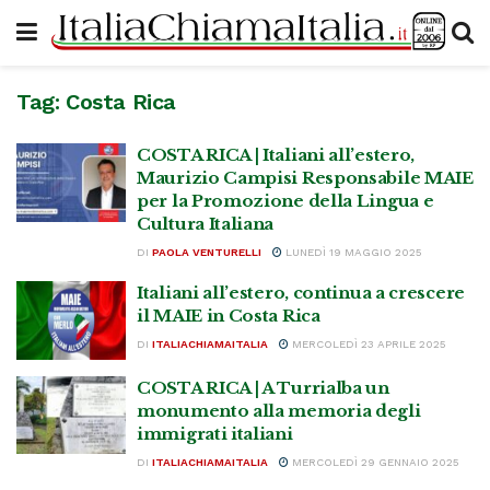
Tag:
Costa Rica
COSTA RICA | Italiani all’estero,
Maurizio Campisi Responsabile MAIE
per la Promozione della Lingua e
Cultura Italiana
DI
PAOLA VENTURELLI
LUNEDÌ 19 MAGGIO 2025
Italiani all’estero, continua a crescere
il MAIE in Costa Rica
DI
ITALIACHIAMAITALIA
MERCOLEDÌ 23 APRILE 2025
COSTA RICA | A Turrialba un
monumento alla memoria degli
immigrati italiani
DI
ITALIACHIAMAITALIA
MERCOLEDÌ 29 GENNAIO 2025