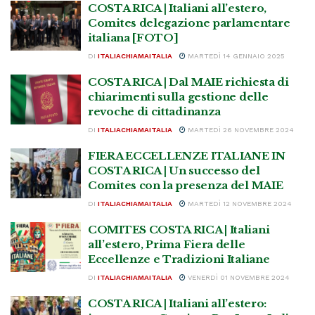
COSTA RICA | Italiani all’estero,
Comites delegazione parlamentare
italiana [FOTO]
DI
ITALIACHIAMAITALIA
MARTEDÌ 14 GENNAIO 2025
COSTA RICA | Dal MAIE richiesta di
chiarimenti sulla gestione delle
revoche di cittadinanza
DI
ITALIACHIAMAITALIA
MARTEDÌ 26 NOVEMBRE 2024
FIERA ECCELLENZE ITALIANE IN
COSTA RICA | Un successo del
Comites con la presenza del MAIE
DI
ITALIACHIAMAITALIA
MARTEDÌ 12 NOVEMBRE 2024
COMITES COSTA RICA | Italiani
all’estero, Prima Fiera delle
Eccellenze e Tradizioni Italiane
DI
ITALIACHIAMAITALIA
VENERDÌ 01 NOVEMBRE 2024
COSTA RICA | Italiani all’estero: