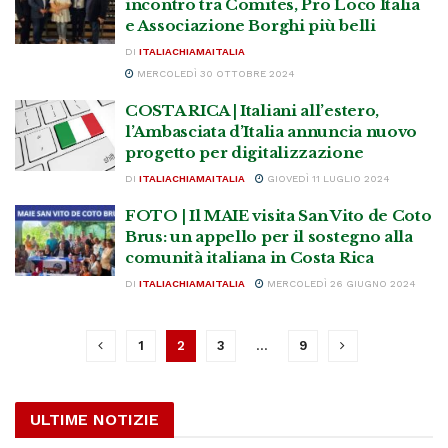
incontro tra Comites, Pro Loco Italia
e Associazione Borghi più belli
DI
ITALIACHIAMAITALIA
MERCOLEDÌ 30 OTTOBRE 2024
COSTA RICA | Italiani all’estero,
l’Ambasciata d’Italia annuncia nuovo
progetto per digitalizzazione
DI
ITALIACHIAMAITALIA
GIOVEDÌ 11 LUGLIO 2024
FOTO | Il MAIE visita San Vito de Coto
Brus: un appello per il sostegno alla
comunità italiana in Costa Rica
DI
ITALIACHIAMAITALIA
MERCOLEDÌ 26 GIUGNO 2024
1
2
3
…
9
ULTIME NOTIZIE