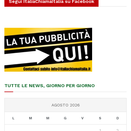
Segui ItaliaChiamaItalia su Facebook
TUTTE LE NEWS, GIORNO PER GIORNO
AGOSTO 2026
L
M
M
G
V
S
D
1
2