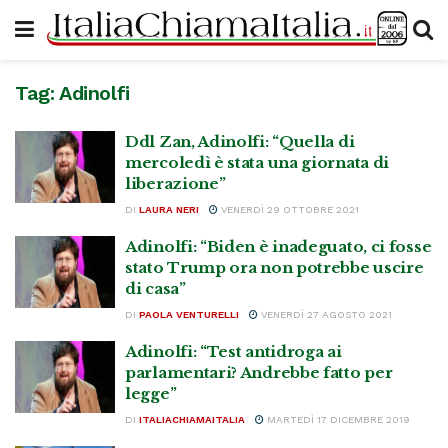
Tag:
Adinolfi
Ddl Zan, Adinolfi: “Quella di
mercoledì è stata una giornata di
liberazione”
DI
LAURA NERI
VENERDÌ 29 OTTOBRE 2021
Adinolfi: “Biden è inadeguato, ci fosse
stato Trump ora non potrebbe uscire
di casa”
DI
PAOLA VENTURELLI
VENERDÌ 27 AGOSTO 2021
Adinolfi: “Test antidroga ai
parlamentari? Andrebbe fatto per
legge”
DI
ITALIACHIAMAITALIA
MARTEDÌ 17 DICEMBRE 2019