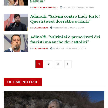
Salvini”
DI
PAOLA VENTURELLI
GIOVEDÌ 22 AGOSTO 2019
Adinolfi: “Salvini contro Lady furto?
Questi tweet dovrebbe evitarli”
DI
LAURA NERI
VENERDÌ 21 GIUGNO 2019
Adinolfi: “Salvini si è preso i voti dei
fascisti ma anche dei cattolici”
DI
LAURA NERI
MARTEDÌ 28 MAGGIO 2019
1
2
3
ULTIME NOTIZIE