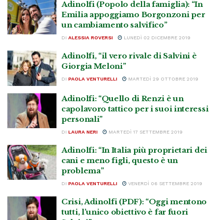
Adinolfi (Popolo della famiglia): “In
Emilia appoggiamo Borgonzoni per
un cambiamento salvifico”
DI
ALESSIA ROVERSI
LUNEDÌ 02 DICEMBRE 2019
Adinolfi, “il vero rivale di Salvini è
Giorgia Meloni”
DI
PAOLA VENTURELLI
MARTEDÌ 29 OTTOBRE 2019
Adinolfi: “Quello di Renzi è un
capolavoro tattico per i suoi interessi
personali”
DI
LAURA NERI
MARTEDÌ 17 SETTEMBRE 2019
Adinolfi: “In Italia più proprietari dei
cani e meno figli, questo è un
problema”
DI
PAOLA VENTURELLI
VENERDÌ 06 SETTEMBRE 2019
Crisi, Adinolfi (PDF): “Oggi mentono
tutti, l’unico obiettivo è far fuori