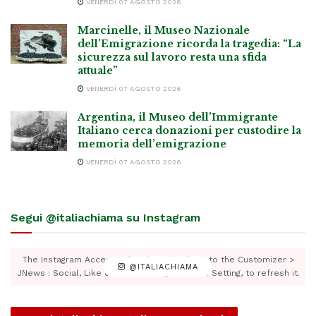
VENERDÌ 07 AGOSTO 2026
Marcinelle, il Museo Nazionale
dell’Emigrazione ricorda la tragedia: “La
sicurezza sul lavoro resta una sfida
attuale”
VENERDÌ 07 AGOSTO 2026
Argentina, il Museo dell’Immigrante
Italiano cerca donazioni per custodire la
memoria dell’emigrazione
VENERDÌ 07 AGOSTO 2026
Segui @italiachiama su Instagram
The Instagram Access Token is expired, Go to the Customizer >
@ITALIACHIAMA
JNews : Social, Like & View > Instagram Feed Setting, to refresh it.