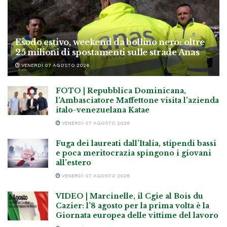
Esodo estivo, weekend da bollino nero: oltre
25 milioni di spostamenti sulle strade Anas
VENERDÌ 07 AGOSTO 2026
FOTO | Repubblica Dominicana,
l’Ambasciatore Maffettone visita l’azienda
italo-venezuelana Katae
VENERDÌ 07 AGOSTO 2026
Fuga dei laureati dall’Italia, stipendi bassi
e poca meritocrazia spingono i giovani
all’estero
VENERDÌ 07 AGOSTO 2026
VIDEO | Marcinelle, il Cgie al Bois du
Cazier: l’8 agosto per la prima volta è la
Giornata europea delle vittime del lavoro