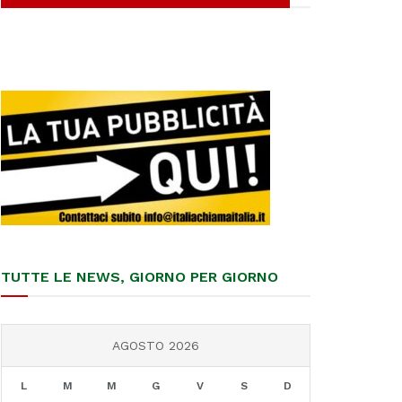
TUTTE LE NEWS, GIORNO PER GIORNO
AGOSTO 2026
L
M
M
G
V
S
D