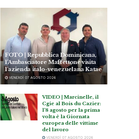
FOTO | Repubblica Dominicana,
l’Ambasciatore Maffettone visita
l’azienda italo-venezuelana Katae
VENERDÌ 07 AGOSTO 2026
VIDEO | Marcinelle, il
Cgie al Bois du Cazier:
l’8 agosto per la prima
volta è la Giornata
europea delle vittime
del lavoro
VENERDÌ 07 AGOSTO 2026