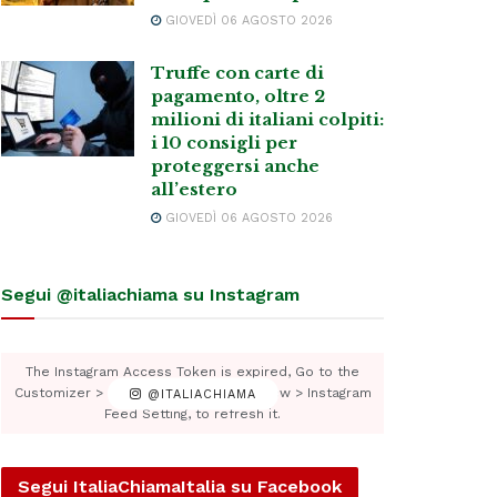
GIOVEDÌ 06 AGOSTO 2026
Truffe con carte di
pagamento, oltre 2
milioni di italiani colpiti:
i 10 consigli per
proteggersi anche
all’estero
GIOVEDÌ 06 AGOSTO 2026
Segui @italiachiama su Instagram
The Instagram Access Token is expired, Go to the
Customizer > JNews : Social, Like & View > Instagram
@ITALIACHIAMA
Feed Setting, to refresh it.
Segui ItaliaChiamaItalia su Facebook