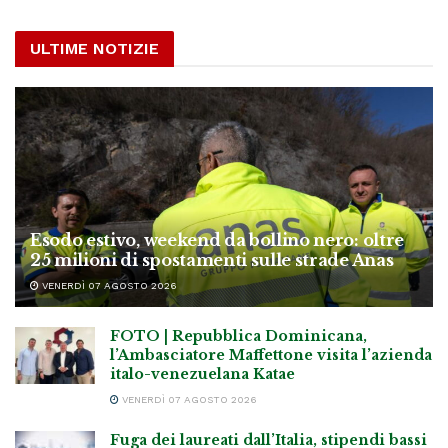
ULTIME NOTIZIE
Esodo estivo, weekend da bollino nero: oltre
25 milioni di spostamenti sulle strade Anas
VENERDÌ 07 AGOSTO 2026
FOTO | Repubblica Dominicana,
l’Ambasciatore Maffettone visita l’azienda
italo-venezuelana Katae
VENERDÌ 07 AGOSTO 2026
Fuga dei laureati dall’Italia, stipendi bassi