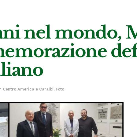
iani nel mondo,
emorazione defu
liano
n
Centro America e Caraibi
,
Foto