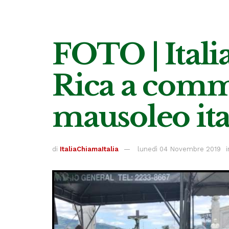
FOTO | Ital
Rica a comm
mausoleo ita
di
ItaliaChiamaItalia
lunedì 04 Novembre 2019
i