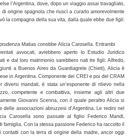
celse l’Argentina, dove, dopo un viaggio assai travagliato,
 di origine spagnola che riuscì a curarlo amorevolmente
rovò la compagna della sua vita, dalla quale ebbe due figli:
urisprudenza Matias conobbe Alicia Carosella. Entrambi
entati avvocati, avrebbero aperto lo Estudio Juridico
i e dal loro matrimonio sarebbero nati tre figli: Alfredo,
giunti a Buenos Aires da Guardiagrele (Chieti), Alicia è
uzzese in Argentina. Componente del CREI e poi del CRAM
diversi mandati, è stata un’esponente di rilievo nella
zzo, competente e combattiva, insieme agli altri due
mente Giovanni Scenna, con il quale peraltro Alicia si
 delle associazioni abruzzesi d’Argentina. Le redini nel
cia Carosella sono passate al figlio Federico Mandl,
i famiglia. Con la stessa passione Federico ha raccolto il
contatti con la terra di origine della madre, ancor oggi