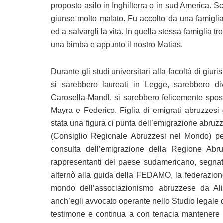
proposto asilo in Inghilterra o in sud America. S
giunse molto malato. Fu accolto da una famiglia
ed a salvargli la vita. In quella stessa famiglia t
una bimba e appunto il nostro Matias.
Durante gli studi universitari alla facoltà di gi
si sarebbero laureati in Legge, sarebbero div
Carosella-Mandl, si sarebbero felicemente sposat
Mayra e Federico. Figlia di emigrati abruzzesi 
stata una figura di punta dell’emigrazione abr
(Consiglio Regionale Abruzzesi nel Mondo) per 
consulta dell’emigrazione della Regione Abru
rappresentanti del paese sudamericano, segnata
alternò alla guida della FEDAMO, la federazione
mondo dell’associazionismo abruzzese da Ali
anch’egli avvocato operante nello Studio legale d
testimone e continua a con tenacia mantenere i 