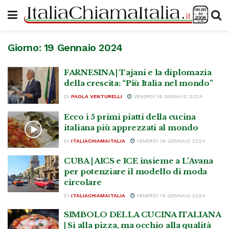
Giorno:
19 Gennaio 2024
FARNESINA | Tajani e la diplomazia
della crescita: “Più Italia nel mondo”
DI
PAOLA VENTURELLI
VENERDÌ 19 GENNAIO 2024
Ecco i 5 primi piatti della cucina
italiana più apprezzati al mondo
DI
ITALIACHIAMAITALIA
VENERDÌ 19 GENNAIO 2024
CUBA | AICS e ICE insieme a L’Avana
per potenziare il modello di moda
circolare
DI
ITALIACHIAMAITALIA
VENERDÌ 19 GENNAIO 2024
SIMBOLO DELLA CUCINA ITALIANA
| Sì alla pizza, ma occhio alla qualità