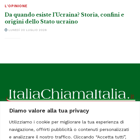
L'OPINIONE
Da quando esiste l’Ucraina? Storia, confini e
origini dello Stato ucraino
LUNEDÌ 20 LUGLIO 2026
Diamo valore alla tua privacy
ItaliaChiamaItalia, il TUO quotidiano online preferito.
Utilizziamo i cookie per migliorare la tua esperienza di
Dedicato in particolare a tutti gli italiani residenti all'estero.
navigazione, offrirti pubblicità o contenuti personalizzati
Tutti i diritti sono riservati. Quotidiano online indipendente
e analizzare il nostro traffico. Cliccando “Accetta tutti”,