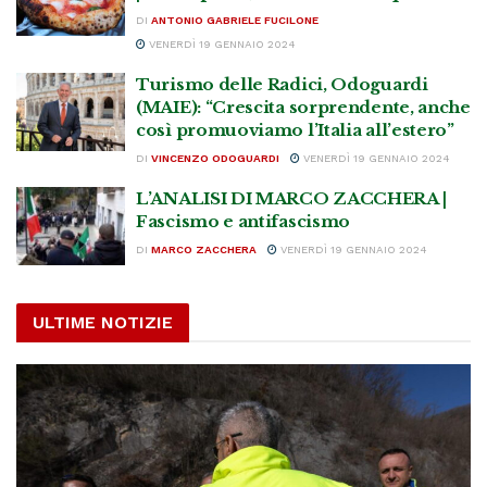
DI
ANTONIO GABRIELE FUCILONE
VENERDÌ 19 GENNAIO 2024
Turismo delle Radici, Odoguardi
(MAIE): “Crescita sorprendente, anche
così promuoviamo l’Italia all’estero”
DI
VINCENZO ODOGUARDI
VENERDÌ 19 GENNAIO 2024
L’ANALISI DI MARCO ZACCHERA |
Fascismo e antifascismo
DI
MARCO ZACCHERA
VENERDÌ 19 GENNAIO 2024
ULTIME NOTIZIE