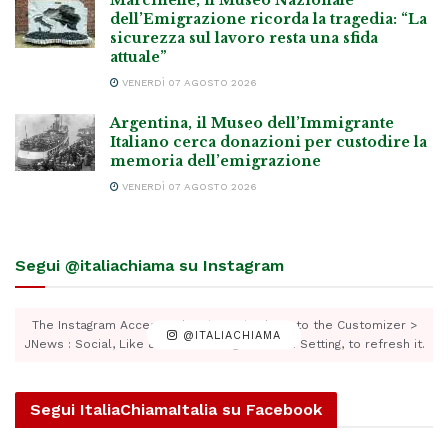
dell’Emigrazione ricorda la tragedia: “La
sicurezza sul lavoro resta una sfida
attuale”
VENERDÌ 07 AGOSTO 2026
Argentina, il Museo dell’Immigrante
Italiano cerca donazioni per custodire la
memoria dell’emigrazione
VENERDÌ 07 AGOSTO 2026
Segui @italiachiama su Instagram
The Instagram Access Token is expired, Go to the Customizer >
@ITALIACHIAMA
JNews : Social, Like & View > Instagram Feed Setting, to refresh it.
Segui ItaliaChiamaItalia su Facebook