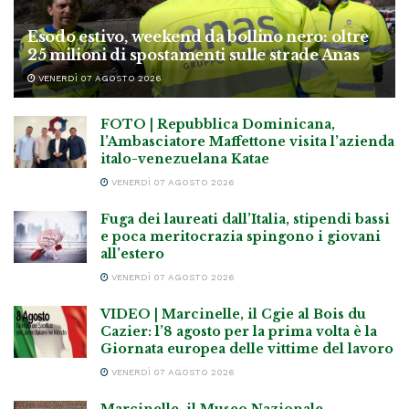
Esodo estivo, weekend da bollino nero: oltre
25 milioni di spostamenti sulle strade Anas
VENERDÌ 07 AGOSTO 2026
FOTO | Repubblica Dominicana,
l’Ambasciatore Maffettone visita l’azienda
italo-venezuelana Katae
VENERDÌ 07 AGOSTO 2026
Fuga dei laureati dall’Italia, stipendi bassi
e poca meritocrazia spingono i giovani
all’estero
VENERDÌ 07 AGOSTO 2026
VIDEO | Marcinelle, il Cgie al Bois du
Cazier: l’8 agosto per la prima volta è la
Giornata europea delle vittime del lavoro
VENERDÌ 07 AGOSTO 2026
Marcinelle, il Museo Nazionale