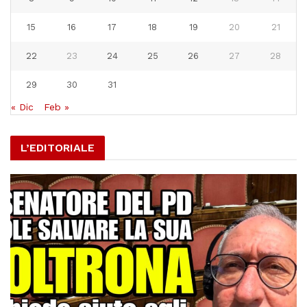
15
16
17
18
19
20
21
22
23
24
25
26
27
28
29
30
31
« Dic
Feb »
L’EDITORIALE