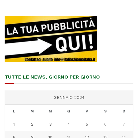
TUTTE LE NEWS, GIORNO PER GIORNO
GENNAIO 2024
L
M
M
G
V
S
D
1
2
3
4
5
6
7
8
9
10
11
12
13
14