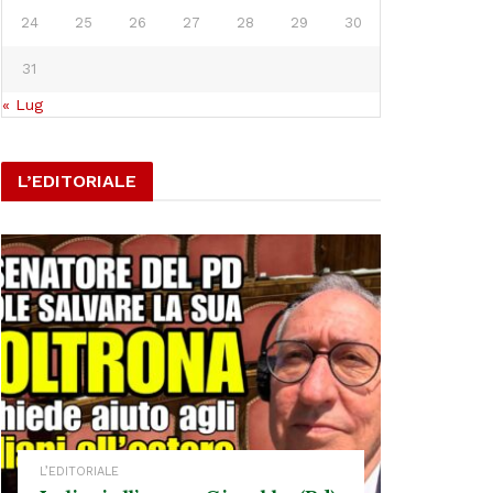
24
25
26
27
28
29
30
31
« Lug
L’EDITORIALE
L’EDITORIALE