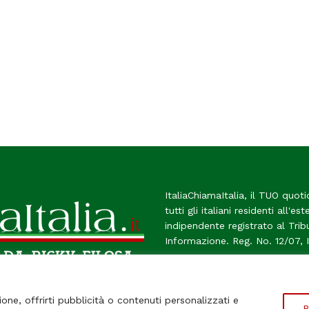
ItaliaChiamaItalia, il TUO quoti
tutti gli italiani residenti all'es
indipendente registrato al Tri
Informazione. Reg. No. 12/07, 
Chi Siamo
Contatti
Le Fir
ione, offrirti pubblicità o contenuti personalizzati e
P