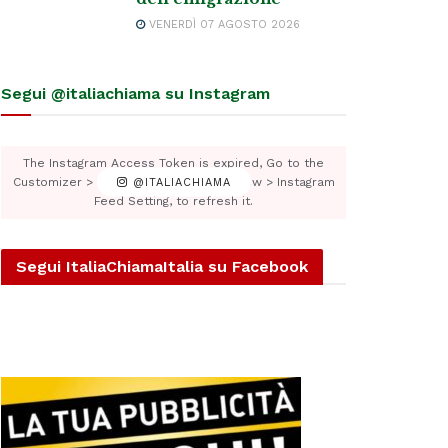
VENERDÌ 07 AGOSTO 2026
Segui @italiachiama su Instagram
The Instagram Access Token is expired, Go to the
Customizer > JNews : Social, Like & View > Instagram
@ITALIACHIAMA
Feed Setting, to refresh it.
Segui ItaliaChiamaItalia su Facebook