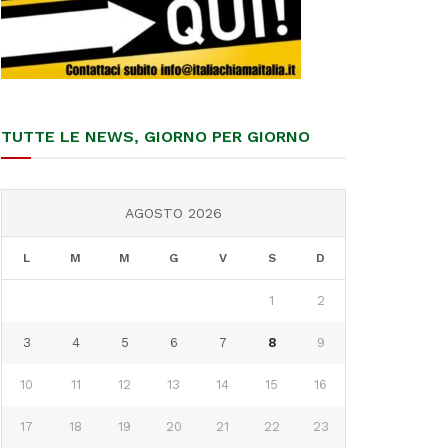
TUTTE LE NEWS, GIORNO PER GIORNO
AGOSTO 2026
L
M
M
G
V
S
D
1
2
3
4
5
6
7
8
9
10
11
12
13
14
15
16
17
18
19
20
21
22
23