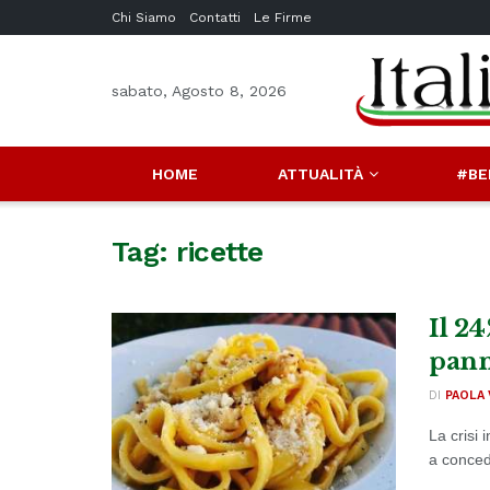
Chi Siamo
Contatti
Le Firme
sabato, Agosto 8, 2026
HOME
ATTUALITÀ
#BE
Tag:
ricette
Il 24
pann
DI
PAOLA 
La crisi 
a concede