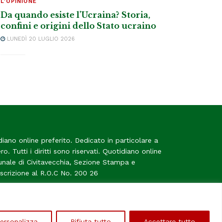
L'OPINIONE
Da quando esiste l’Ucraina? Storia,
confini e origini dello Stato ucraino
LUNEDÌ 20 LUGLIO 2026
diano online preferito. Dedicato in particolare a
tero. Tutti i diritti sono riservati. Quotidiano online
bunale di Civitavecchia, Sezione Stampa e
Iscrizione al R.O.C No. 200 26
me
ersonalizza
Rifiuta tutto
Accettare tutto