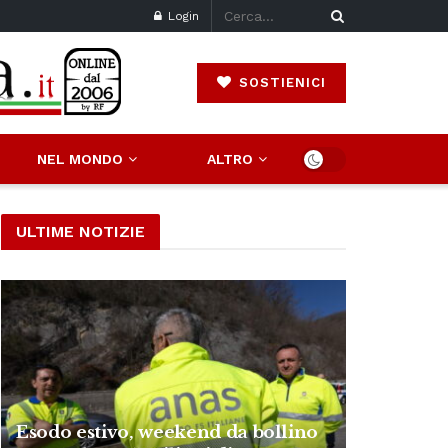
Login
SOSTIENICI
NEL MONDO
ALTRO
ULTIME NOTIZIE
Esodo estivo, weekend da bollino