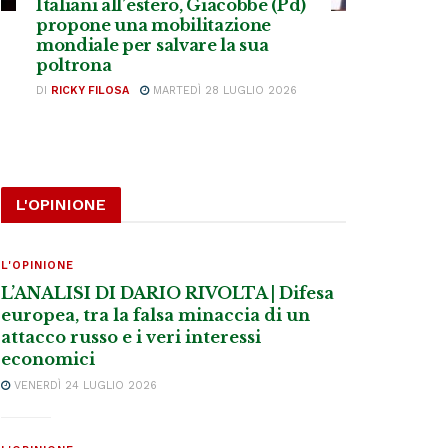
Italiani all’estero, Giacobbe (Pd)
propone una mobilitazione
mondiale per salvare la sua
poltrona
DI
RICKY FILOSA
MARTEDÌ 28 LUGLIO 2026
L'OPINIONE
L'OPINIONE
L’ANALISI DI DARIO RIVOLTA | Difesa
europea, tra la falsa minaccia di un
attacco russo e i veri interessi
economici
VENERDÌ 24 LUGLIO 2026