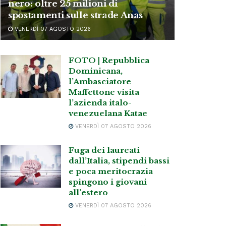
nero: oltre 25 milioni di
spostamenti sulle strade Anas
VENERDÌ 07 AGOSTO 2026
FOTO | Repubblica
Dominicana,
l’Ambasciatore
Maffettone visita
l’azienda italo-
venezuelana Katae
VENERDÌ 07 AGOSTO 2026
Fuga dei laureati
dall’Italia, stipendi bassi
e poca meritocrazia
spingono i giovani
all’estero
VENERDÌ 07 AGOSTO 2026