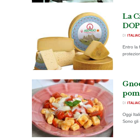
La C
DOP
DI
ITALIA
Entro la 
protezion
Gnoc
pomo
DI
ITALIA
Oggi Ital
Sono gli 