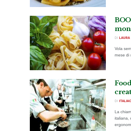
BOOM
mond
DI
LAURA 
Vola semp
mese di 
Food
creat
DI
ITALIA
La chiam
italiana
ergonomi