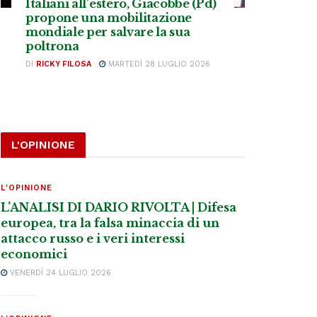
Italiani all’estero, Giacobbe (Pd)
propone una mobilitazione
mondiale per salvare la sua
poltrona
DI
RICKY FILOSA
MARTEDÌ 28 LUGLIO 2026
L'OPINIONE
L'OPINIONE
L’ANALISI DI DARIO RIVOLTA | Difesa
europea, tra la falsa minaccia di un
attacco russo e i veri interessi
economici
VENERDÌ 24 LUGLIO 2026