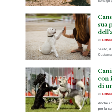
consigli
Cane
sua 
dell
DI
SIMON
“Aiuto, i
Costamag
Cani
con 
di u
DI
SIMON
Anche i 
per la s