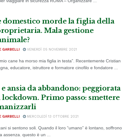
 per viaggiare in sicurezza ROMA – Organizzare ...
 domestico morde la figlia della
proprietaria. Mala gestione
’animale?
E GARBELLI
VENERDÌ 05 NOVEMBRE 2021
l mio cane ha morso mia figlia in testa”. Recentemente Cristian
na, educatore, istruttore e formatore cinofilo e fondatore ...
 e ansia da abbandono: peggiorata
i lockdown. Primo passo: smettere
manizzarli
E GARBELLI
MERCOLEDÌ 13 OTTOBRE 2021
cani si sentono soli. Quando il loro “umano” è lontano, soffrono
ua assenza. questo è un ...