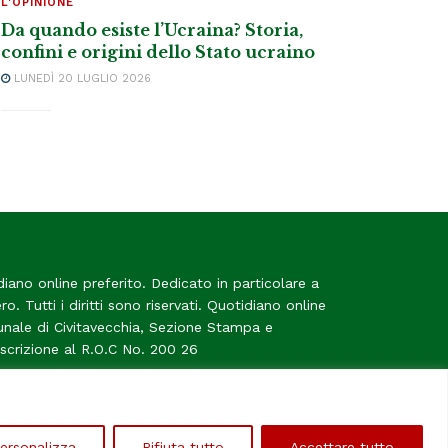
L'OPINIONE
Da quando esiste l’Ucraina? Storia,
confini e origini dello Stato ucraino
LUNEDÌ 20 LUGLIO 2026
diano online preferito. Dedicato in particolare a
tero. Tutti i diritti sono riservati. Quotidiano online
bunale di Civitavecchia, Sezione Stampa e
Iscrizione al R.O.C No. 200 26
me
ersonalizza
Rifiuta tutto
Accettare tutto