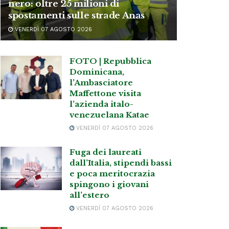
nero: oltre 25 milioni di
spostamenti sulle strade Anas
VENERDÌ 07 AGOSTO 2026
FOTO | Repubblica
Dominicana,
l’Ambasciatore
Maffettone visita
l’azienda italo-
venezuelana Katae
VENERDÌ 07 AGOSTO 2026
Fuga dei laureati
dall’Italia, stipendi bassi
e poca meritocrazia
spingono i giovani
all’estero
VENERDÌ 07 AGOSTO 2026