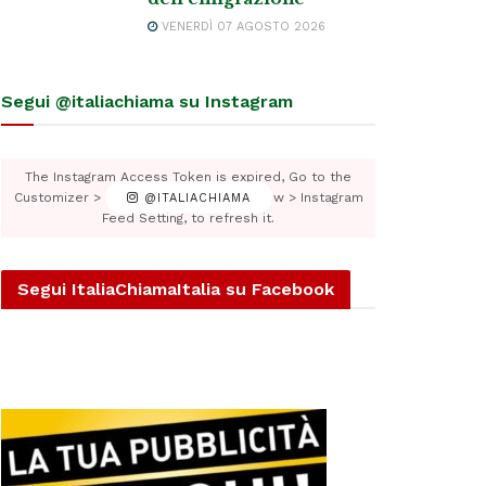
VENERDÌ 07 AGOSTO 2026
Segui @italiachiama su Instagram
The Instagram Access Token is expired, Go to the
Customizer > JNews : Social, Like & View > Instagram
@ITALIACHIAMA
Feed Setting, to refresh it.
Segui ItaliaChiamaItalia su Facebook