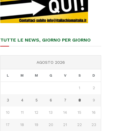
TUTTE LE NEWS, GIORNO PER GIORNO
AGOSTO 2026
L
M
M
G
V
S
D
1
2
3
4
5
6
7
8
9
10
11
12
13
14
15
16
17
18
19
20
21
22
23