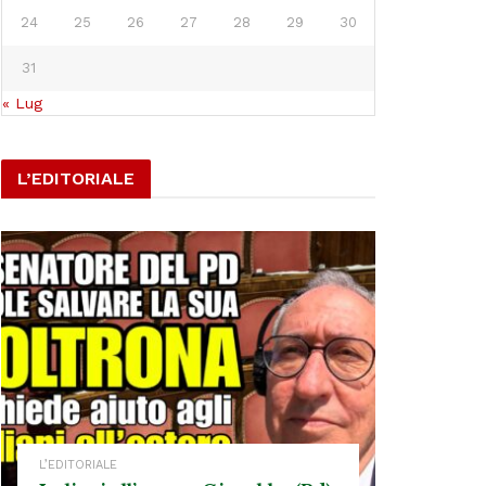
24
25
26
27
28
29
30
31
« Lug
L’EDITORIALE
L’EDITORIALE