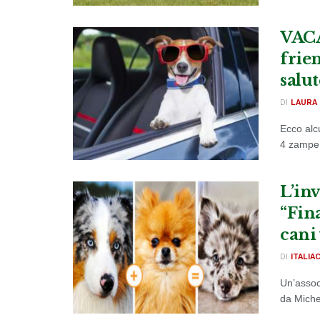
VACA
frien
salut
DI
LAURA 
Ecco alcu
4 zampe 
L’in
“Fin
cani 
DI
ITALIA
Un’assoc
da Miche