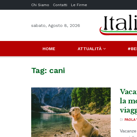
Chi Siamo
Contatti
Le Firme
sabato, Agosto 8, 2026
HOME
ATTUALITÀ
#BE
Tag:
cani
Vacan
la m
viag
DI
PAOLA 
Vacanze c