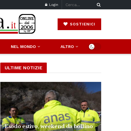
Login
SOSTIENICI
NEL MONDO
ALTRO
ULTIME NOTIZIE
Esodo estivo, weekend da bollino