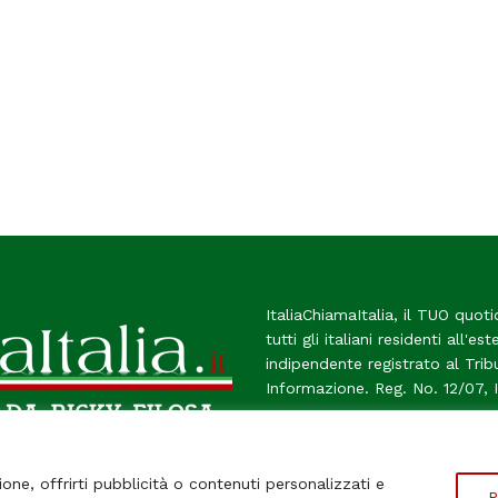
ItaliaChiamaItalia, il TUO quoti
tutti gli italiani residenti all'es
indipendente registrato al Tri
Informazione. Reg. No. 12/07, 
Chi Siamo
Contatti
Le Fir
ione, offrirti pubblicità o contenuti personalizzati e
P