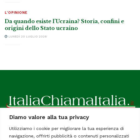
L'OPINIONE
Da quando esiste l’Ucraina? Storia, confini e
origini dello Stato ucraino
LUNEDÌ 20 LUGLIO 2026
Diamo valore alla tua privacy
ItaliaChiamaItalia, il TUO quotidiano online preferito.
Utilizziamo i cookie per migliorare la tua esperienza di
Dedicato in particolare a tutti gli italiani residenti all'estero.
navigazione, offrirti pubblicità o contenuti personalizzati