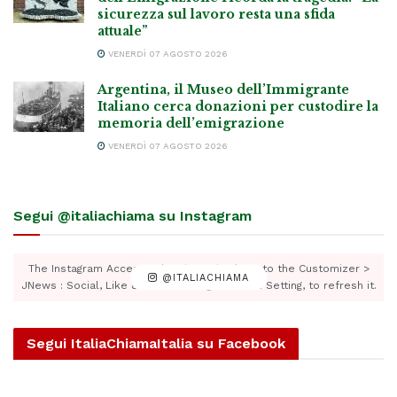
sicurezza sul lavoro resta una sfida
attuale”
VENERDÌ 07 AGOSTO 2026
Argentina, il Museo dell’Immigrante
Italiano cerca donazioni per custodire la
memoria dell’emigrazione
VENERDÌ 07 AGOSTO 2026
Segui @italiachiama su Instagram
The Instagram Access Token is expired, Go to the Customizer >
@ITALIACHIAMA
JNews : Social, Like & View > Instagram Feed Setting, to refresh it.
Segui ItaliaChiamaItalia su Facebook