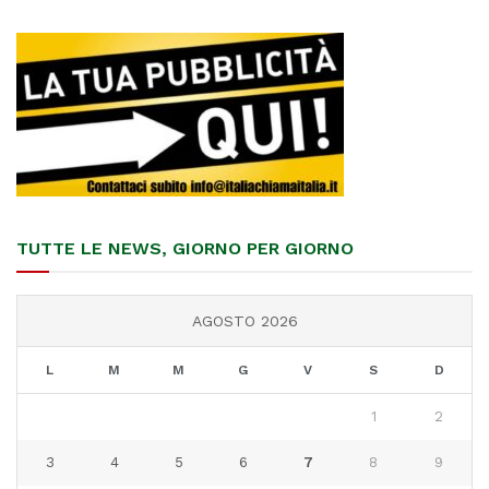
TUTTE LE NEWS, GIORNO PER GIORNO
AGOSTO 2026
L
M
M
G
V
S
D
1
2
3
4
5
6
7
8
9