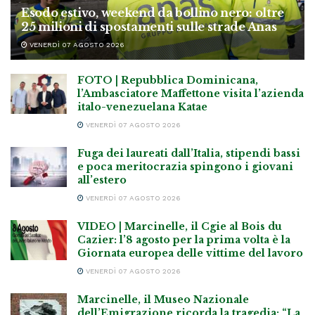
Esodo estivo, weekend da bollino nero: oltre
25 milioni di spostamenti sulle strade Anas
VENERDÌ 07 AGOSTO 2026
FOTO | Repubblica Dominicana,
l’Ambasciatore Maffettone visita l’azienda
italo-venezuelana Katae
VENERDÌ 07 AGOSTO 2026
Fuga dei laureati dall’Italia, stipendi bassi
e poca meritocrazia spingono i giovani
all’estero
VENERDÌ 07 AGOSTO 2026
VIDEO | Marcinelle, il Cgie al Bois du
Cazier: l’8 agosto per la prima volta è la
Giornata europea delle vittime del lavoro
VENERDÌ 07 AGOSTO 2026
Marcinelle, il Museo Nazionale
dell’Emigrazione ricorda la tragedia: “La