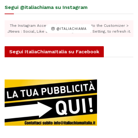
Segui @italiachiama su Instagram
The Instagram Access Token is expired, Go to the Customizer >
@ITALIACHIAMA
JNews : Social, Like & View > Instagram Feed Setting, to refresh it.
Segui ItaliaChiamaItalia su Facebook