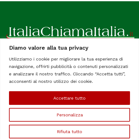
Diamo valore alla tua privacy
ItaliaChiamaItalia, il TUO quotidiano online preferito.
Utilizziamo i cookie per migliorare la tua esperienza di
Dedicato in particolare a tutti gli italiani residenti all'estero.
navigazione, offrirti pubblicità o contenuti personalizzati
Tutti i diritti sono riservati. Quotidiano online indipendente
e analizzare il nostro traffico. Cliccando “Accetta tutti”,
registrato al Tribunale di Civitavecchia, Sezione Stampa e
acconsenti al nostro utilizzo dei cookie.
Informazione. Reg. No. 12/07, Iscrizione al R.O.C No. 200 26
Accettare tutto
Chi Siamo
Contatti
Le Firme
Personalizza
©Copyright 2006/2020 - ItaliaChiamaItalia
Rifiuta tutto