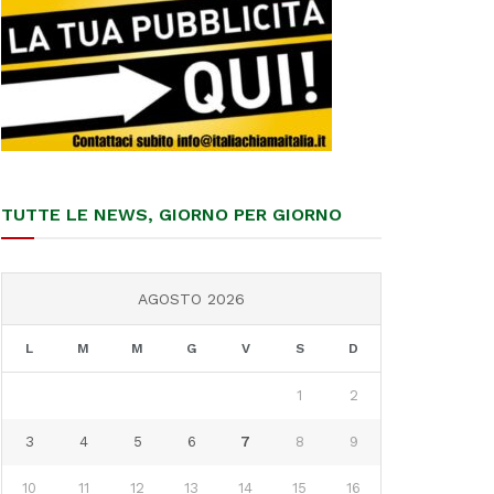
TUTTE LE NEWS, GIORNO PER GIORNO
AGOSTO 2026
L
M
M
G
V
S
D
1
2
3
4
5
6
7
8
9
10
11
12
13
14
15
16