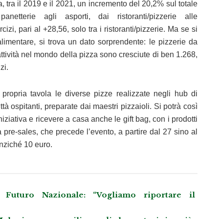
a, tra il 2019 e il 2021, un incremento del 20,2% sul totale
netterie agli asporti, dai ristoranti/pizzerie alle
izi, pari al +28,56, solo tra i ristoranti/pizzerie. Ma se si
imentare, si trova un dato sorprendente: le pizzerie da
tività nel mondo della pizza sono cresciute di ben 1.268,
zi.
propria tavola le diverse pizze realizzate negli hub di
tà ospitanti, preparate dai maestri pizzaioli. Si potrà così
niziativa e ricevere a casa anche le gift bag, con i prodotti
a pre-sales, che precede l’evento, a partire dal 27 sino al
nziché 10 euro.
Futuro Nazionale: “Vogliamo riportare il