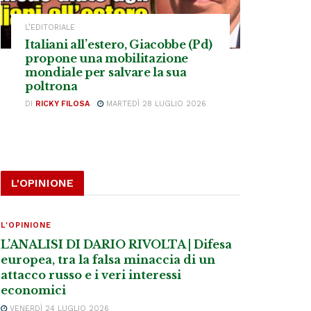
L’EDITORIALE
Italiani all’estero, Giacobbe (Pd)
propone una mobilitazione
mondiale per salvare la sua
poltrona
DI
RICKY FILOSA
MARTEDÌ 28 LUGLIO 2026
L'OPINIONE
L'OPINIONE
L’ANALISI DI DARIO RIVOLTA | Difesa
europea, tra la falsa minaccia di un
attacco russo e i veri interessi
economici
VENERDÌ 24 LUGLIO 2026