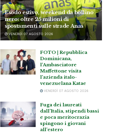
Esodo estivo, weekend da bollino
nero: oltre 25 milioni di
spostamenti sulle strade Anas
VENERDÌ 07 AGOSTO 2026
FOTO | Repubblica
Dominicana,
l’Ambasciatore
Maffettone visita
l’azienda italo-
venezuelana Katae
VENERDÌ 07 AGOSTO 2026
Fuga dei laureati
dall’Italia, stipendi bassi
e poca meritocrazia
spingono i giovani
all’estero