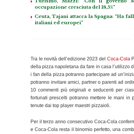
Turismo, Mazzi: “Con il governo M
occupazione cresciuta del 18,5%”
Ceuta, Tajani attacca la Spagna: “Ha fa
italiani ed europei”
Tra le novità dell’edizione 2023 del
Coca-Cola
P
della pizza napoletana da fare in casa l’utilizzo di
i fan della pizza potranno partecipare ad un’inizi
potranno invitare amici, partner o parenti ad ord
10 commenti più originali e seducenti per ciasc
fortunati prescelti potranno mettere le mani in 
tenute dai top player maestri pizzaioli.
Per il terzo anno consecutivo Coca-Cola conferma
e Coca-Cola resta il binomio perfetto, una combi