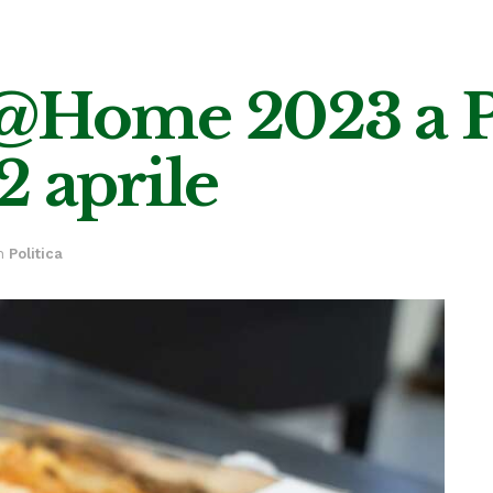
e@Home 2023 a P
2 aprile
n
Politica