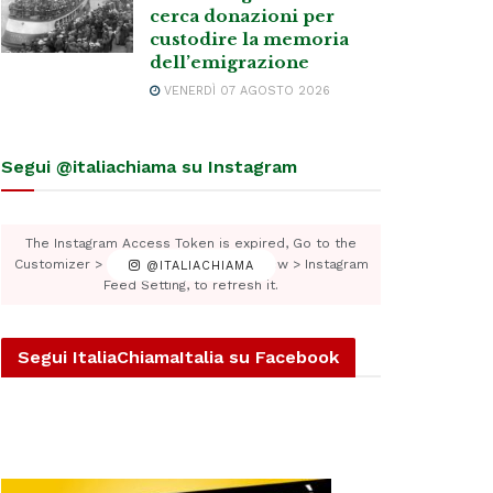
cerca donazioni per
custodire la memoria
dell’emigrazione
VENERDÌ 07 AGOSTO 2026
Segui @italiachiama su Instagram
The Instagram Access Token is expired, Go to the
Customizer > JNews : Social, Like & View > Instagram
@ITALIACHIAMA
Feed Setting, to refresh it.
Segui ItaliaChiamaItalia su Facebook