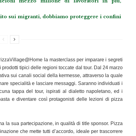
eloni mezzo milione di lavoratori in più,
llito sui migranti, dobbiamo proteggere i confini
izzaVillage@Home la masterclass per imparare i segreti
 prodotti tipici delle regioni toccate dal tour. Dal 24 marzo
ativa sui canali social della kermesse, attraverso la quale
inare specialità e lasciare messaggi. Saranno individuati i
una tappa del tour, ispirati al dialetto napoletano, ed i
pasta e diventare così protagonisti delle lezioni di pizza
 la sua partecipazione, in qualità di title sponsor. Pizza
nazione che mette tutti d’accordo, ideale per trascorrere