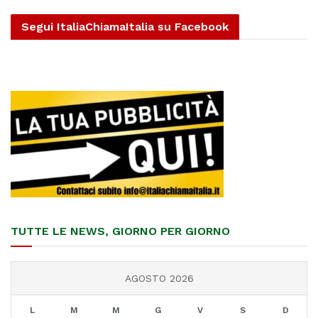
Segui ItaliaChiamaItalia su Facebook
TUTTE LE NEWS, GIORNO PER GIORNO
AGOSTO 2026
L
M
M
G
V
S
D