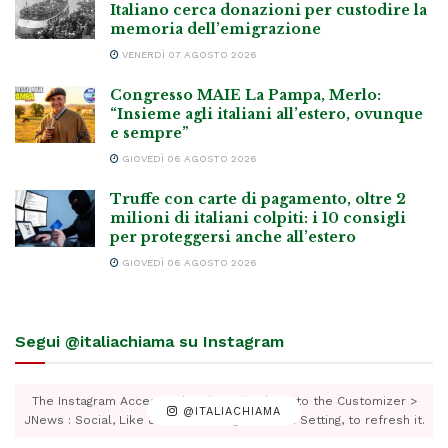
Italiano cerca donazioni per custodire la
memoria dell’emigrazione
VENERDÌ 07 AGOSTO 2026
Congresso MAIE La Pampa, Merlo:
“Insieme agli italiani all’estero, ovunque
e sempre”
GIOVEDÌ 06 AGOSTO 2026
Truffe con carte di pagamento, oltre 2
milioni di italiani colpiti: i 10 consigli
per proteggersi anche all’estero
GIOVEDÌ 06 AGOSTO 2026
Segui @italiachiama su Instagram
The Instagram Access Token is expired, Go to the Customizer >
@ITALIACHIAMA
JNews : Social, Like & View > Instagram Feed Setting, to refresh it.