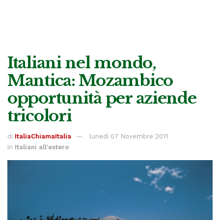
Italiani nel mondo,
Mantica: Mozambico
opportunità per aziende
tricolori
di
ItaliaChiamaItalia
lunedì 07 Novembre 2011
in
Italiani all'estero