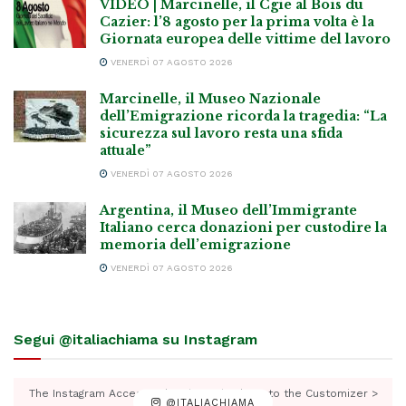
VIDEO | Marcinelle, il Cgie al Bois du
Cazier: l’8 agosto per la prima volta è la
Giornata europea delle vittime del lavoro
VENERDÌ 07 AGOSTO 2026
Marcinelle, il Museo Nazionale
dell’Emigrazione ricorda la tragedia: “La
sicurezza sul lavoro resta una sfida
attuale”
VENERDÌ 07 AGOSTO 2026
Argentina, il Museo dell’Immigrante
Italiano cerca donazioni per custodire la
memoria dell’emigrazione
VENERDÌ 07 AGOSTO 2026
Segui @italiachiama su Instagram
The Instagram Access Token is expired, Go to the Customizer >
@ITALIACHIAMA