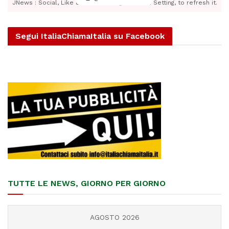
JNews : Social, Like & View > Instagram Feed Setting, to refresh it.
Segui ItaliaChiamaItalia su Facebook
TUTTE LE NEWS, GIORNO PER GIORNO
AGOSTO 2026