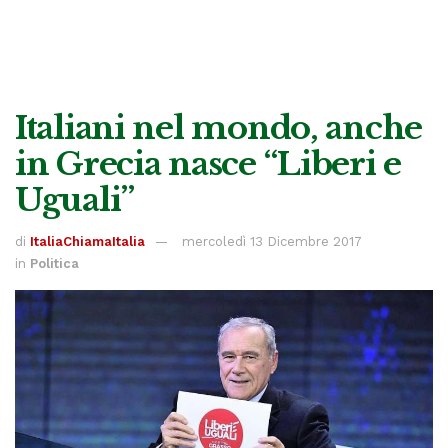
Italiani nel mondo, anche
in Grecia nasce “Liberi e
Uguali”
di
ItaliaChiamaItalia
mercoledì 13 Dicembre 2017
in
Politica