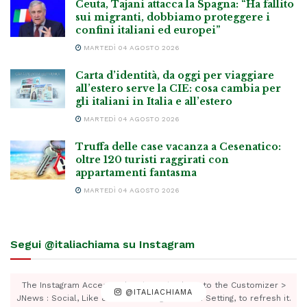
Ceuta, Tajani attacca la Spagna: “Ha fallito
sui migranti, dobbiamo proteggere i
confini italiani ed europei”
MARTEDÌ 04 AGOSTO 2026
Carta d’identità, da oggi per viaggiare
all’estero serve la CIE: cosa cambia per
gli italiani in Italia e all’estero
MARTEDÌ 04 AGOSTO 2026
Truffa delle case vacanza a Cesenatico:
oltre 120 turisti raggirati con
appartamenti fantasma
MARTEDÌ 04 AGOSTO 2026
Segui @italiachiama su Instagram
The Instagram Access Token is expired, Go to the Customizer >
@ITALIACHIAMA
JNews : Social, Like & View > Instagram Feed Setting, to refresh it.