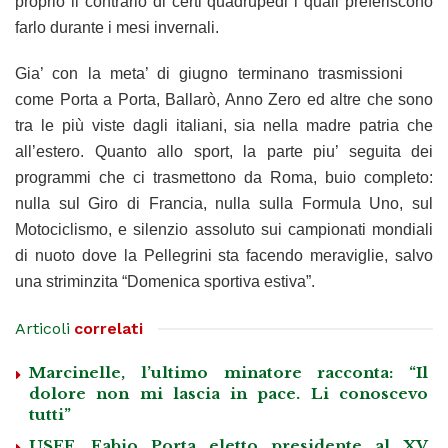
proprio il contrario di certi quadrupedi i quali preferiscono
farlo durante i mesi invernali.
Gia’ con la meta’ di giugno terminano trasmissioni
come Porta a Porta, Ballarò, Anno Zero ed altre che sono
tra le più viste dagli italiani, sia nella madre patria che
all’estero. Quanto allo sport, la parte piu’ seguita dei
programmi che ci trasmettono da Roma, buio completo:
nulla sul Giro di Francia, nulla sulla Formula Uno, sul
Motociclismo, e silenzio assoluto sui campionati mondiali
di nuoto dove la Pellegrini sta facendo meraviglie, salvo
una striminzita “Domenica sportiva estiva”.
Articoli
correlati
Marcinelle, l’ultimo minatore racconta: “Il
dolore non mi lascia in pace. Li conoscevo
tutti”
USEF, Fabio Porta eletto presidente al XV