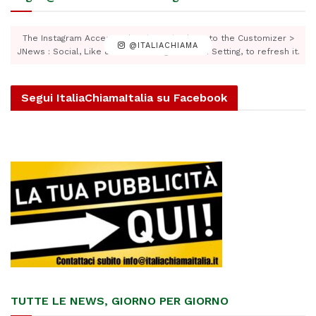
The Instagram Access Token is expired, Go to the Customizer >
@ITALIACHIAMA
JNews : Social, Like & View > Instagram Feed Setting, to refresh it.
Segui ItaliaChiamaItalia su Facebook
TUTTE LE NEWS, GIORNO PER GIORNO