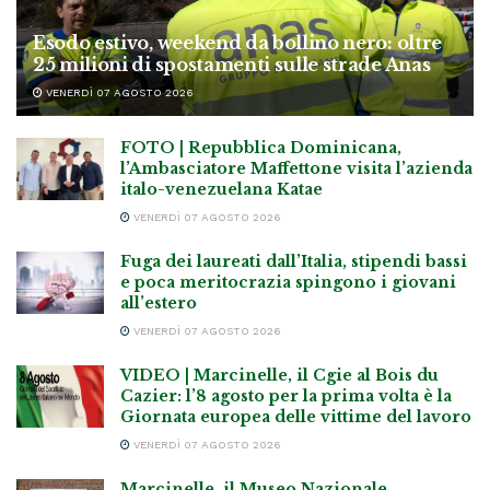
Esodo estivo, weekend da bollino nero: oltre
25 milioni di spostamenti sulle strade Anas
VENERDÌ 07 AGOSTO 2026
FOTO | Repubblica Dominicana,
l’Ambasciatore Maffettone visita l’azienda
italo-venezuelana Katae
VENERDÌ 07 AGOSTO 2026
Fuga dei laureati dall’Italia, stipendi bassi
e poca meritocrazia spingono i giovani
all’estero
VENERDÌ 07 AGOSTO 2026
VIDEO | Marcinelle, il Cgie al Bois du
Cazier: l’8 agosto per la prima volta è la
Giornata europea delle vittime del lavoro
VENERDÌ 07 AGOSTO 2026
Marcinelle, il Museo Nazionale