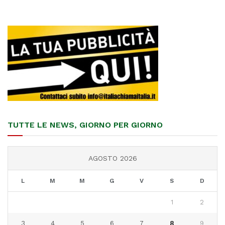
TUTTE LE NEWS, GIORNO PER GIORNO
AGOSTO 2026
L
M
M
G
V
S
D
1
2
3
4
5
6
7
8
9