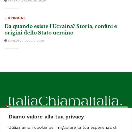
VENERDÌ 24 LUGLIO 2026
L'OPINIONE
Da quando esiste l’Ucraina? Storia, confini e
origini dello Stato ucraino
LUNEDÌ 20 LUGLIO 2026
Diamo valore alla tua privacy
ItaliaChiamaItalia, il TUO quotidiano online preferito.
Utilizziamo i cookie per migliorare la tua esperienza di