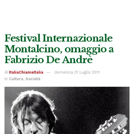
Festival Internazionale
Montalcino, omaggio a
Fabrizio De Andrè
di
ItaliaChiamaItalia
domenica 31 Luglio 2011
in
Cultura
,
Società