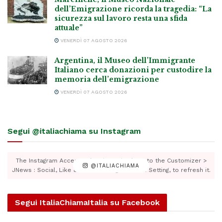
dell’Emigrazione ricorda la tragedia: “La
sicurezza sul lavoro resta una sfida
attuale”
VENERDÌ 07 AGOSTO 2026
Argentina, il Museo dell’Immigrante
Italiano cerca donazioni per custodire la
memoria dell’emigrazione
VENERDÌ 07 AGOSTO 2026
Segui @italiachiama su Instagram
The Instagram Access Token is expired, Go to the Customizer >
@ITALIACHIAMA
JNews : Social, Like & View > Instagram Feed Setting, to refresh it.
Segui ItaliaChiamaItalia su Facebook