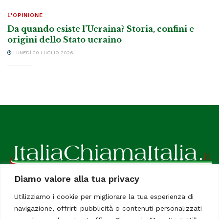
L'OPINIONE
Da quando esiste l’Ucraina? Storia, confini e
origini dello Stato ucraino
LUNEDÌ 20 LUGLIO 2026
Diamo valore alla tua privacy
ItaliaChiamaItalia, il TUO quotidiano online preferito.
Utilizziamo i cookie per migliorare la tua esperienza di
Dedicato in particolare a tutti gli italiani residenti all'estero.
navigazione, offrirti pubblicità o contenuti personalizzati
Tutti i diritti sono riservati. Quotidiano online indipendente