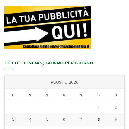
TUTTE LE NEWS, GIORNO PER GIORNO
AGOSTO 2026
L
M
M
G
V
S
D
1
2
3
4
5
6
7
8
9