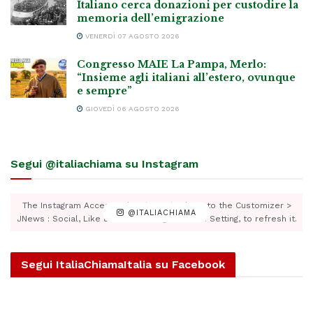
Italiano cerca donazioni per custodire la
memoria dell’emigrazione
VENERDÌ 07 AGOSTO 2026
Congresso MAIE La Pampa, Merlo:
“Insieme agli italiani all’estero, ovunque
e sempre”
GIOVEDÌ 06 AGOSTO 2026
Segui @italiachiama su Instagram
The Instagram Access Token is expired, Go to the Customizer >
@ITALIACHIAMA
JNews : Social, Like & View > Instagram Feed Setting, to refresh it.
Segui ItaliaChiamaItalia su Facebook