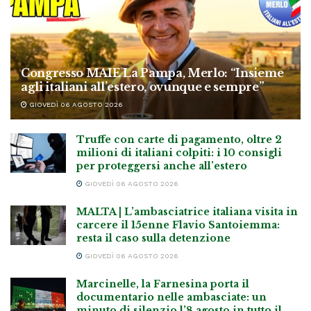
Congresso MAIE La Pampa, Merlo: “Insieme
agli italiani all’estero, ovunque e sempre”
GIOVEDÌ 06 AGOSTO 2026
Truffe con carte di pagamento, oltre 2
milioni di italiani colpiti: i 10 consigli
per proteggersi anche all’estero
GIOVEDÌ 06 AGOSTO 2026
MALTA | L’ambasciatrice italiana visita in
carcere il 15enne Flavio Santoiemma:
resta il caso sulla detenzione
GIOVEDÌ 06 AGOSTO 2026
Marcinelle, la Farnesina porta il
documentario nelle ambasciate: un
minuto di silenzio l’8 agosto in tutto il