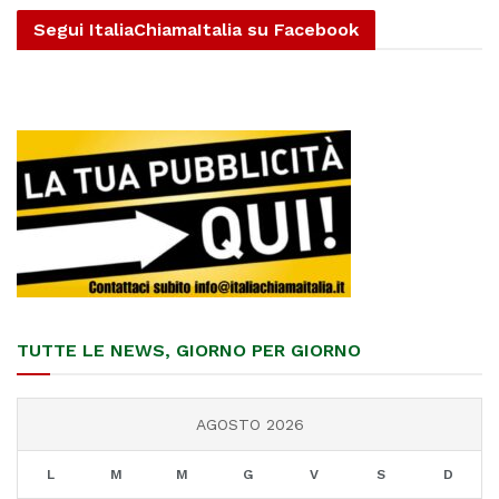
Segui ItaliaChiamaItalia su Facebook
TUTTE LE NEWS, GIORNO PER GIORNO
AGOSTO 2026
L
M
M
G
V
S
D