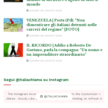
mondo
GIOVEDÌ 06 AGOSTO 2026
VENEZUELA | Porta (Pd): “Non
dimenticare gli italiani detenuti nelle
carceri del regime” [FOTO]
GIOVEDÌ 06 AGOSTO 2026
IL RICORDO | Addio a Roberto De
Gaetano, parla la compagna: “Un uomo e
un imprenditore straordinario”
GIOVEDÌ 06 AGOSTO 2026
Segui @italiachiama su Instagram
The Instagram Access Token is expired, Go to the Customizer >
@ITALIACHIAMA
JNews : Social, Like & View > Instagram Feed Setting, to refresh it.