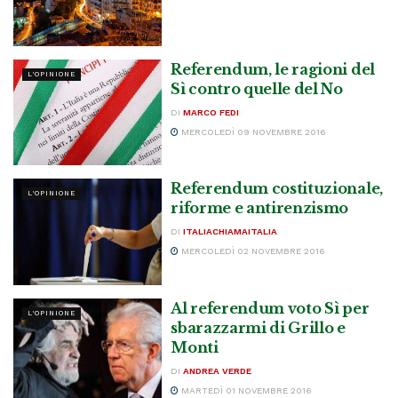
Referendum, le ragioni del
L'OPINIONE
Sì contro quelle del No
DI
MARCO FEDI
MERCOLEDÌ 09 NOVEMBRE 2016
Referendum costituzionale,
L'OPINIONE
riforme e antirenzismo
DI
ITALIACHIAMAITALIA
MERCOLEDÌ 02 NOVEMBRE 2016
Al referendum voto Sì per
L'OPINIONE
sbarazzarmi di Grillo e
Monti
DI
ANDREA VERDE
MARTEDÌ 01 NOVEMBRE 2016