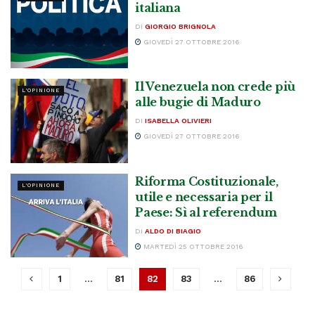
italiana
DI
GIORGIO BRIGNOLA
GIOVEDÌ 27 OTTOBRE 2016
Il Venezuela non crede più
L'OPINIONE
alle bugie di Maduro
DI
ISABELLA OLIVIERI
GIOVEDÌ 27 OTTOBRE 2016
Riforma Costituzionale,
L'OPINIONE
utile e necessaria per il
Paese: Sì al referendum
DI
ALDO DI BIAGIO
MARTEDÌ 25 OTTOBRE 2016
1
…
81
82
83
…
86