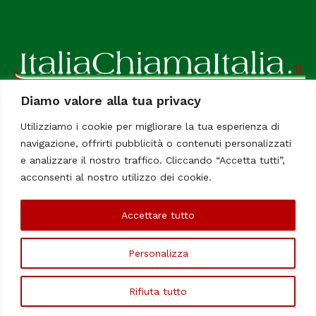
Diamo valore alla tua privacy
ItaliaChiamaItalia, il TUO quotidiano online preferito.
Utilizziamo i cookie per migliorare la tua esperienza di
Dedicato in particolare a tutti gli italiani residenti all'estero.
navigazione, offrirti pubblicità o contenuti personalizzati
Tutti i diritti sono riservati. Quotidiano online indipendente
e analizzare il nostro traffico. Cliccando “Accetta tutti”,
registrato al Tribunale di Civitavecchia, Sezione Stampa e
acconsenti al nostro utilizzo dei cookie.
Informazione. Reg. No. 12/07, Iscrizione al R.O.C No. 200 26
Accettare tutto
Chi Siamo
Contatti
Le Firme
Personalizza
©Copyright 2006/2020 - ItaliaChiamaItalia
Rifiuta tutto