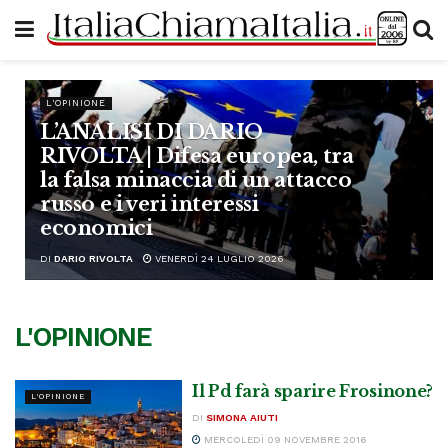
L'OPINIONE
L’ANALISI DI DARIO
RIVOLTA | Difesa europea, tra
la falsa minaccia di un attacco
russo e i veri interessi
economici
DI
DARIO RIVOLTA
VENERDÌ 24 LUGLIO 2026
L'OPINIONE
Il Pd farà sparire Frosinone?
L'OPINIONE
DI
SIMONA AIUTI
MERCOLEDÌ 09 NOVEMBRE 2016