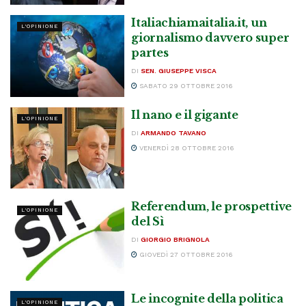
Italiachiamaitalia.it, un
L'OPINIONE
giornalismo davvero super
partes
DI
SEN. GIUSEPPE VISCA
SABATO 29 OTTOBRE 2016
Il nano e il gigante
L'OPINIONE
DI
ARMANDO TAVANO
VENERDÌ 28 OTTOBRE 2016
Referendum, le prospettive
L'OPINIONE
del Sì
DI
GIORGIO BRIGNOLA
GIOVEDÌ 27 OTTOBRE 2016
Le incognite della politica
L'OPINIONE