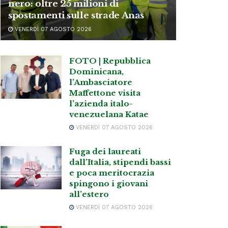
nero: oltre 25 milioni di
spostamenti sulle strade Anas
VENERDÌ 07 AGOSTO 2026
FOTO | Repubblica
Dominicana,
l’Ambasciatore
Maffettone visita
l’azienda italo-
venezuelana Katae
VENERDÌ 07 AGOSTO 2026
Fuga dei laureati
dall’Italia, stipendi bassi
e poca meritocrazia
spingono i giovani
all’estero
VENERDÌ 07 AGOSTO 2026