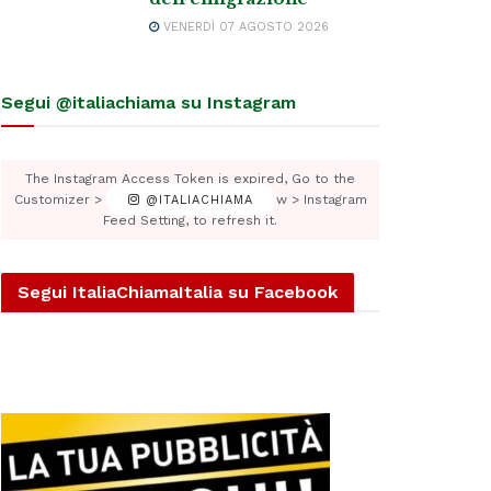
VENERDÌ 07 AGOSTO 2026
Segui @italiachiama su Instagram
The Instagram Access Token is expired, Go to the
Customizer > JNews : Social, Like & View > Instagram
@ITALIACHIAMA
Feed Setting, to refresh it.
Segui ItaliaChiamaItalia su Facebook