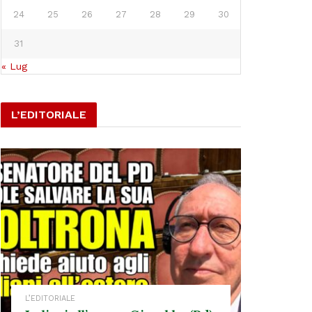
24
25
26
27
28
29
30
31
« Lug
L’EDITORIALE
L’EDITORIALE