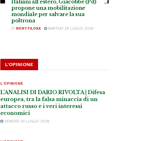
Italiani all’estero, Giacobbe (Pd)
propone una mobilitazione
mondiale per salvare la sua
poltrona
DI
RICKY FILOSA
MARTEDÌ 28 LUGLIO 2026
L'OPINIONE
L'OPINIONE
L’ANALISI DI DARIO RIVOLTA | Difesa
europea, tra la falsa minaccia di un
attacco russo e i veri interessi
economici
VENERDÌ 24 LUGLIO 2026