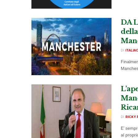
DA L
dell
Manc
DI
ITALIA
Finalmen
Manchest
L’ap
Manc
Rica
DI
RICKY 
E’ sempr
al propri