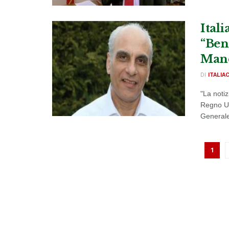
Itali
“Ben
Manc
DI
ITALIA
"La notiz
Regno Un
Generale
1