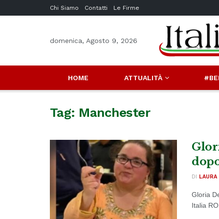
Chi Siamo
Contatti
Le Firme
domenica, Agosto 9, 2026
HOME
ATTUALITÀ
#BE
Tag:
Manchester
Glor
dopo 
DI
LAURA 
Gloria D
Italia R