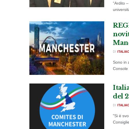
“Ardito –
universit
REGN
novit
Manc
DI
ITALIA
Sono in a
Console d
Itali
del 
DI
ITALIA
"Si è sv
Consiglie