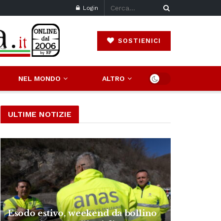
Login
SOSTIENICI
NEL MONDO
ALTRO
ULTIME NOTIZIE
Esodo estivo, weekend da bollino