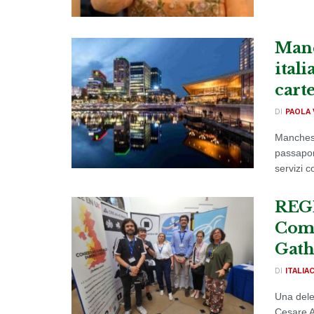
Manc
itali
carte
DI
PAOLA 
Manchest
passaport
servizi co
REGN
Comi
Gath
DI
ITALIA
Una dele
Cesare A