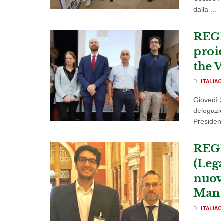
dalla ...
REGN
proi
the 
DI
ITALIA
Giovedì 2
delegazi
President
REGN
(Leg
nuov
Manc
DI
ITALIA