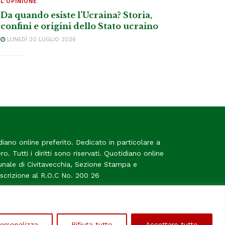
L'OPINIONE
Da quando esiste l’Ucraina? Storia,
confini e origini dello Stato ucraino
LUNEDÌ 20 LUGLIO 2026
diano online preferito. Dedicato in particolare a
tero. Tutti i diritti sono riservati. Quotidiano online
bunale di Civitavecchia, Sezione Stampa e
Iscrizione al R.O.C No. 200 26
me
ersonalizza
Rifiuta tutto
Accettare tutto