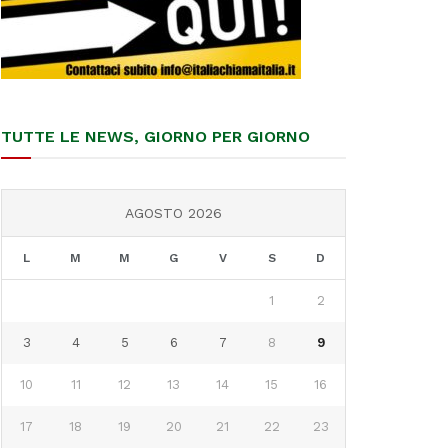
TUTTE LE NEWS, GIORNO PER GIORNO
AGOSTO 2026
L
M
M
G
V
S
D
1
2
3
4
5
6
7
8
9
10
11
12
13
14
15
16
17
18
19
20
21
22
23