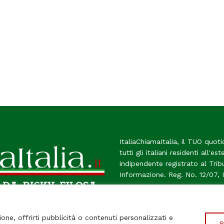
ItaliaChiamaItalia, il TUO quoti
tutti gli italiani residenti all'es
indipendente registrato al Tri
Informazione. Reg. No. 12/07, 
Chi Siamo
Contatti
Le Fir
ione, offrirti pubblicità o contenuti personalizzati e
P