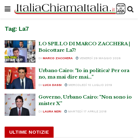
Tag:
La7
LO SPILLO DI MARCO ZACCHERA |
Boicottare La7?
DI
MARCO ZACCHERA
VENERDÌ 29 MAGGIO 2026
Urbano Cairo: “Io in politica? Per ora
no, ma mai dire mai…”
DI
LUCA DASSI
MERCOLEDÌ 10 LUGLIO 2019
Governo, Urbano Cairo: “Non sono io
mister X”
DI
LAURA NERI
MARTEDÌ 17 APRILE 2018
ULTIME NOTIZIE