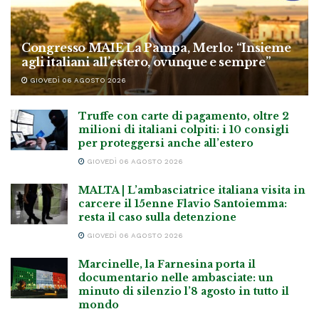
Congresso MAIE La Pampa, Merlo: “Insieme
agli italiani all’estero, ovunque e sempre”
GIOVEDÌ 06 AGOSTO 2026
Truffe con carte di pagamento, oltre 2
milioni di italiani colpiti: i 10 consigli
per proteggersi anche all’estero
GIOVEDÌ 06 AGOSTO 2026
MALTA | L’ambasciatrice italiana visita in
carcere il 15enne Flavio Santoiemma:
resta il caso sulla detenzione
GIOVEDÌ 06 AGOSTO 2026
Marcinelle, la Farnesina porta il
documentario nelle ambasciate: un
minuto di silenzio l’8 agosto in tutto il
mondo