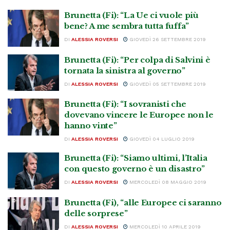
Brunetta (Fi): “La Ue ci vuole più
bene? A me sembra tutta fuffa”
DI
ALESSIA ROVERSI
GIOVEDÌ 26 SETTEMBRE 2019
Brunetta (Fi): “Per colpa di Salvini è
tornata la sinistra al governo”
DI
ALESSIA ROVERSI
GIOVEDÌ 05 SETTEMBRE 2019
Brunetta (Fi): “I sovranisti che
dovevano vincere le Europee non le
hanno vinte”
DI
ALESSIA ROVERSI
GIOVEDÌ 04 LUGLIO 2019
Brunetta (Fi): “Siamo ultimi, l’Italia
con questo governo è un disastro”
DI
ALESSIA ROVERSI
MERCOLEDÌ 08 MAGGIO 2019
Brunetta (Fi), “alle Europee ci saranno
delle sorprese”
DI
ALESSIA ROVERSI
MERCOLEDÌ 10 APRILE 2019