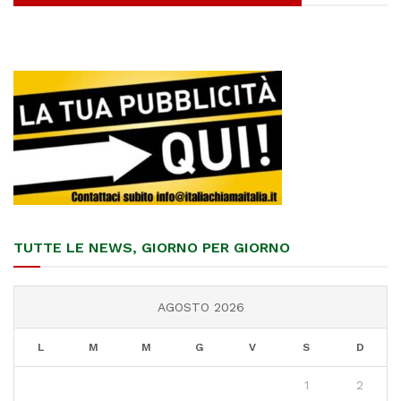
TUTTE LE NEWS, GIORNO PER GIORNO
AGOSTO 2026
L
M
M
G
V
S
D
1
2