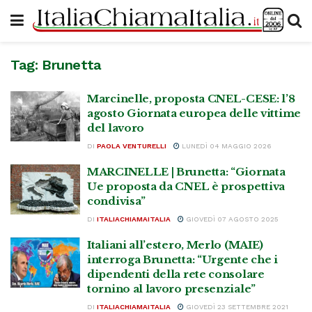
Tag:
Brunetta
Marcinelle, proposta CNEL-CESE: l’8
agosto Giornata europea delle vittime
del lavoro
DI
PAOLA VENTURELLI
LUNEDÌ 04 MAGGIO 2026
MARCINELLE | Brunetta: “Giornata
Ue proposta da CNEL è prospettiva
condivisa”
DI
ITALIACHIAMAITALIA
GIOVEDÌ 07 AGOSTO 2025
Italiani all’estero, Merlo (MAIE)
interroga Brunetta: “Urgente che i
dipendenti della rete consolare
tornino al lavoro presenziale”
DI
ITALIACHIAMAITALIA
GIOVEDÌ 23 SETTEMBRE 2021