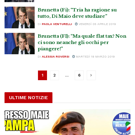
Brunetta (Fi): “Tria ha ragione su
tutto, Di Maio deve studiare”
DI
PAOLA VENTURELLI
VENERDÌ 05 APRILE 2019
Brunetta (FI): “Ma quale flat tax? Non
ci sono neanche gli occhi per
piangere!”
DI
ALESSIA ROVERSI
MARTEDÌ 19 MARZO 2019
1
2
…
6
ULTIME NOTIZIE