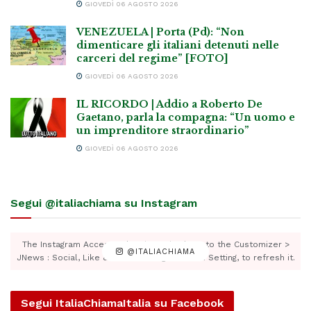
GIOVEDÌ 06 AGOSTO 2026
VENEZUELA | Porta (Pd): “Non
dimenticare gli italiani detenuti nelle
carceri del regime” [FOTO]
GIOVEDÌ 06 AGOSTO 2026
IL RICORDO | Addio a Roberto De
Gaetano, parla la compagna: “Un uomo e
un imprenditore straordinario”
GIOVEDÌ 06 AGOSTO 2026
Segui @italiachiama su Instagram
The Instagram Access Token is expired, Go to the Customizer >
@ITALIACHIAMA
JNews : Social, Like & View > Instagram Feed Setting, to refresh it.
Segui ItaliaChiamaItalia su Facebook