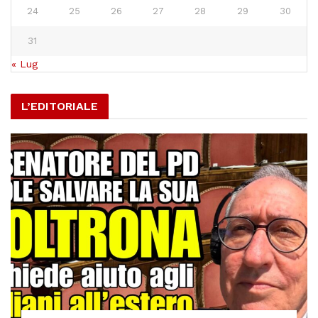
24
25
26
27
28
29
30
31
« Lug
L’EDITORIALE