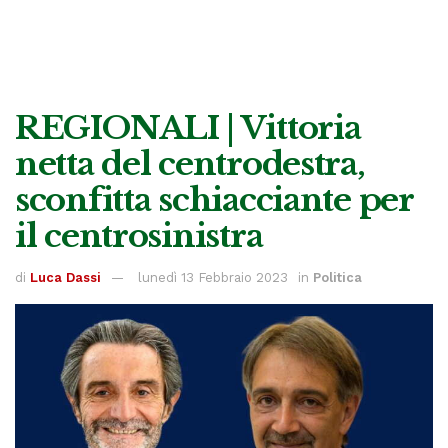
REGIONALI | Vittoria
netta del centrodestra,
sconfitta schiacciante per
il centrosinistra
di
Luca Dassi
lunedì 13 Febbraio 2023
in
Politica