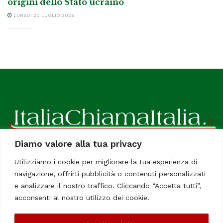
origini dello Stato ucraino
LUNEDÌ 20 LUGLIO 2026
Diamo valore alla tua privacy
ItaliaChiamaItalia, il TUO quotidiano online preferito.
Utilizziamo i cookie per migliorare la tua esperienza di
Dedicato in particolare a tutti gli italiani residenti all'estero.
navigazione, offrirti pubblicità o contenuti personalizzati
Tutti i diritti sono riservati. Quotidiano online indipendente
e analizzare il nostro traffico. Cliccando “Accetta tutti”,
registrato al Tribunale di Civitavecchia, Sezione Stampa e
acconsenti al nostro utilizzo dei cookie.
Informazione. Reg. No. 12/07, Iscrizione al R.O.C No. 200 26