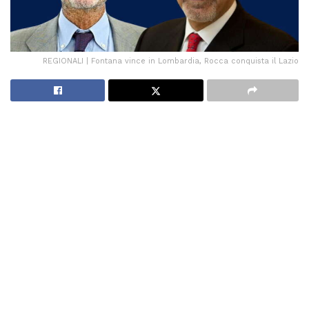
REGIONALI | Fontana vince in Lombardia, Rocca conquista il Lazio