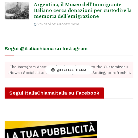
Argentina, il Museo dell’Immigrante
Italiano cerca donazioni per custodire la
memoria dell’emigrazione
VENERDÌ 07 AGOSTO 2026
Segui @italiachiama su Instagram
The Instagram Access Token is expired, Go to the Customizer >
@ITALIACHIAMA
JNews : Social, Like & View > Instagram Feed Setting, to refresh it.
Segui ItaliaChiamaItalia su Facebook