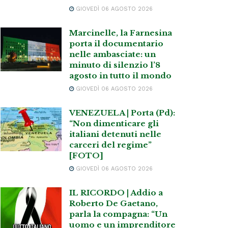
GIOVEDÌ 06 AGOSTO 2026
Marcinelle, la Farnesina
porta il documentario
nelle ambasciate: un
minuto di silenzio l’8
agosto in tutto il mondo
GIOVEDÌ 06 AGOSTO 2026
VENEZUELA | Porta (Pd):
“Non dimenticare gli
italiani detenuti nelle
carceri del regime”
[FOTO]
GIOVEDÌ 06 AGOSTO 2026
IL RICORDO | Addio a
Roberto De Gaetano,
parla la compagna: “Un
uomo e un imprenditore