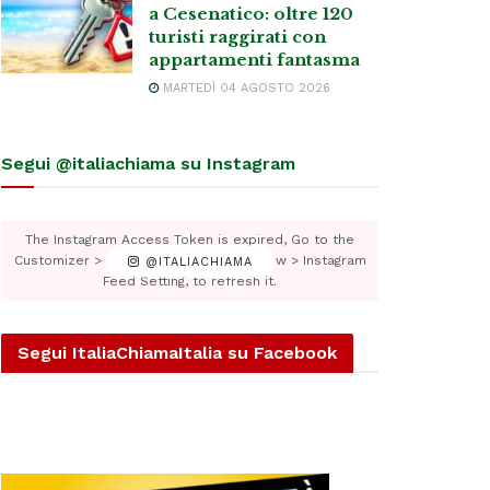
a Cesenatico: oltre 120
turisti raggirati con
appartamenti fantasma
MARTEDÌ 04 AGOSTO 2026
Segui @italiachiama su Instagram
The Instagram Access Token is expired, Go to the
Customizer > JNews : Social, Like & View > Instagram
@ITALIACHIAMA
Feed Setting, to refresh it.
Segui ItaliaChiamaItalia su Facebook