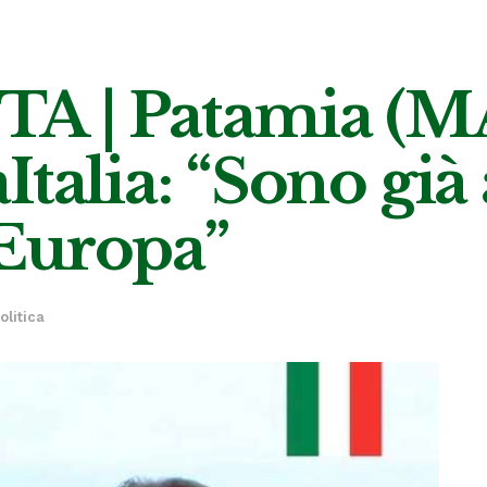
A | Patamia (M
talia: “Sono già 
d’Europa”
olitica