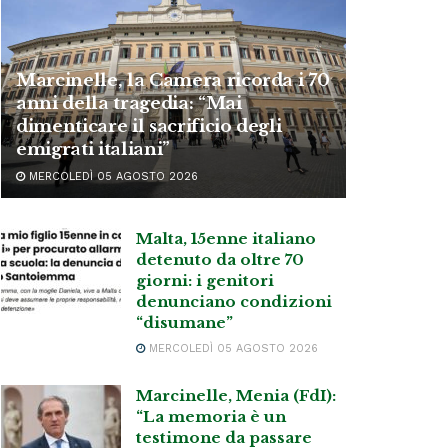
Marcinelle, la Camera ricorda i 70
anni della tragedia: “Mai
dimenticare il sacrificio degli
emigrati italiani”
MERCOLEDÌ 05 AGOSTO 2026
Malta, 15enne italiano
detenuto da oltre 70
giorni: i genitori
denunciano condizioni
“disumane”
MERCOLEDÌ 05 AGOSTO 2026
Marcinelle, Menia (FdI):
“La memoria è un
testimone da passare