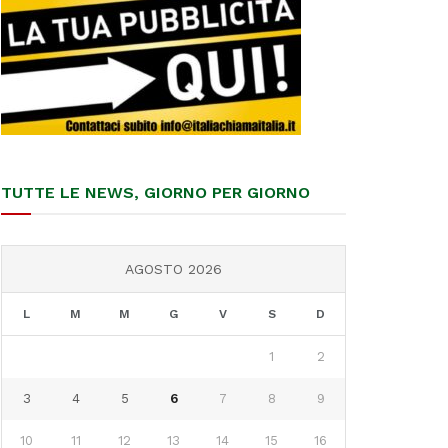
TUTTE LE NEWS, GIORNO PER GIORNO
AGOSTO 2026
L
M
M
G
V
S
D
1
2
3
4
5
6
7
8
9
10
11
12
13
14
15
16