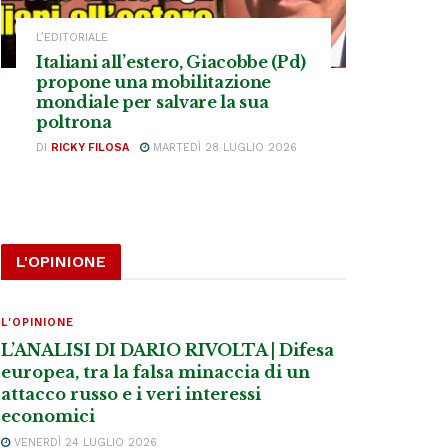
L’EDITORIALE
Italiani all’estero, Giacobbe (Pd)
propone una mobilitazione
mondiale per salvare la sua
poltrona
DI
RICKY FILOSA
MARTEDÌ 28 LUGLIO 2026
L'OPINIONE
L'OPINIONE
L’ANALISI DI DARIO RIVOLTA | Difesa
europea, tra la falsa minaccia di un
attacco russo e i veri interessi
economici
VENERDÌ 24 LUGLIO 2026