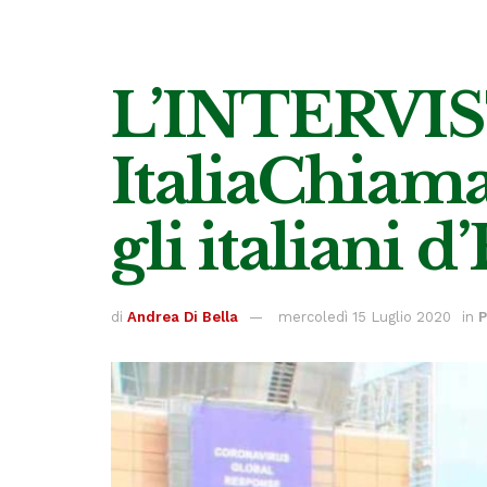
L’INTERVIST
ItaliaChiamaI
gli italiani 
di
Andrea Di Bella
mercoledì 15 Luglio 2020
in
P