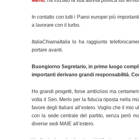
Merlo
, ha iniziato la sua attività politica sul territo
In contatto con tutti i Paesi europei più importan
a lavorare con il turbo.
ItaliaChiamaItalia
lo ha raggiunto telefonicame
portare avanti.
Buongiorno Segretario, in primo luogo complime
importanti derivano grandi responsabilità. 
Ho grandi progetti, forse ambiziosi ma certament
volta il Sen. Merlo per la fiducia riposta nella m
favore degli Italiani all’estero. Voglio che il mio 
con la sede centrale del partito, senza però mai
diverse sedi MAIE all’estero.