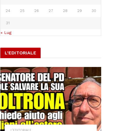
24
25
26
27
28
29
30
31
« Lug
L’EDITORIALE
L’EDITORIALE