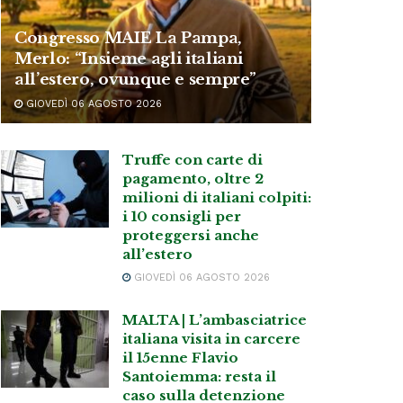
Congresso MAIE La Pampa,
Merlo: “Insieme agli italiani
all’estero, ovunque e sempre”
GIOVEDÌ 06 AGOSTO 2026
Truffe con carte di
pagamento, oltre 2
milioni di italiani colpiti:
i 10 consigli per
proteggersi anche
all’estero
GIOVEDÌ 06 AGOSTO 2026
MALTA | L’ambasciatrice
italiana visita in carcere
il 15enne Flavio
Santoiemma: resta il
caso sulla detenzione