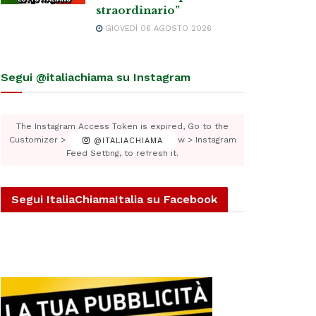
straordinario”
GIOVEDÌ 06 AGOSTO 2026
Segui @italiachiama su Instagram
The Instagram Access Token is expired, Go to the
Customizer > JNews : Social, Like & View > Instagram
@ITALIACHIAMA
Feed Setting, to refresh it.
Segui ItaliaChiamaItalia su Facebook