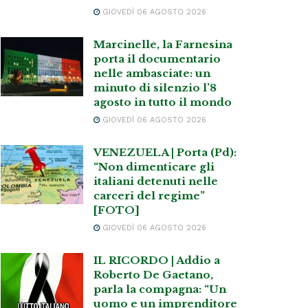
GIOVEDÌ 06 AGOSTO 2026
Marcinelle, la Farnesina
porta il documentario
nelle ambasciate: un
minuto di silenzio l’8
agosto in tutto il mondo
GIOVEDÌ 06 AGOSTO 2026
VENEZUELA | Porta (Pd):
“Non dimenticare gli
italiani detenuti nelle
carceri del regime”
[FOTO]
GIOVEDÌ 06 AGOSTO 2026
IL RICORDO | Addio a
Roberto De Gaetano,
parla la compagna: “Un
uomo e un imprenditore