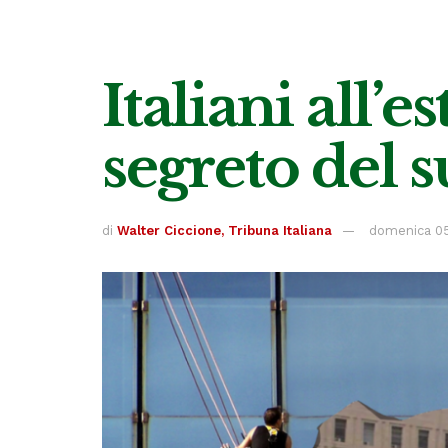
Italiani all’e
segreto del 
di
Walter Ciccione, Tribuna Italiana
domenica 05