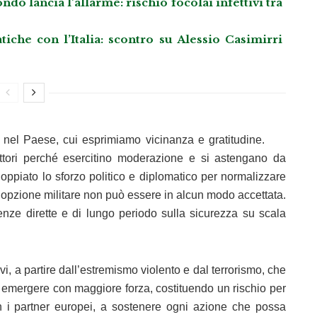
o lancia l’allarme: rischio focolai infettivi tra
che con l’Italia: scontro su Alessio Casimirri
ti nel Paese, cui esprimiamo vicinanza e gratitudine.
 attori perché esercitino moderazione e si astengano da
doppiato lo sforzo politico e diplomatico per normalizzare
. L’opzione militare non può essere in alcun modo accettata.
uenze dirette e di lungo periodo sulla sicurezza su scala
, a partire dall’estremismo violento e dal terrorismo, che
r emergere con maggiore forza, costituendo un rischio per
con i partner europei, a sostenere ogni azione che possa