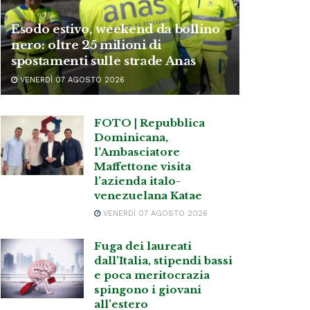
Esodo estivo, weekend da bollino
nero: oltre 25 milioni di
spostamenti sulle strade Anas
VENERDÌ 07 AGOSTO 2026
FOTO | Repubblica
Dominicana,
l’Ambasciatore
Maffettone visita
l’azienda italo-
venezuelana Katae
VENERDÌ 07 AGOSTO 2026
Fuga dei laureati
dall’Italia, stipendi bassi
e poca meritocrazia
spingono i giovani
all’estero