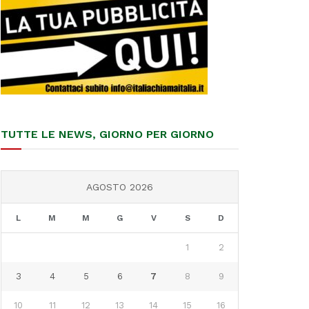
TUTTE LE NEWS, GIORNO PER GIORNO
AGOSTO 2026
L
M
M
G
V
S
D
1
2
3
4
5
6
7
8
9
10
11
12
13
14
15
16