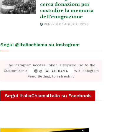
cerca donazioni per
custodire la memoria
dell’emigrazione
VENERDÌ 07 AGOSTO 2026
Segui @italiachiama su Instagram
The Instagram Access Token is expired, Go to the
Customizer > JNews : Social, Like & View > Instagram
@ITALIACHIAMA
Feed Setting, to refresh it.
Segui ItaliaChiamaItalia su Facebook