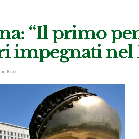
na: “Il primo pen
ari impegnati nel
in
Esteri