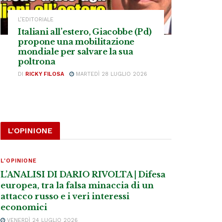
L’EDITORIALE
Italiani all’estero, Giacobbe (Pd)
propone una mobilitazione
mondiale per salvare la sua
poltrona
DI
RICKY FILOSA
MARTEDÌ 28 LUGLIO 2026
L'OPINIONE
L'OPINIONE
L’ANALISI DI DARIO RIVOLTA | Difesa
europea, tra la falsa minaccia di un
attacco russo e i veri interessi
economici
VENERDÌ 24 LUGLIO 2026