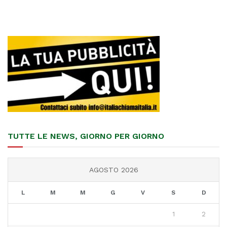
TUTTE LE NEWS, GIORNO PER GIORNO
AGOSTO 2026
L
M
M
G
V
S
D
1
2