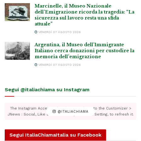
Marcinelle, il Museo Nazionale
dell’Emigrazione ricorda la tragedia: “La
sicurezza sul lavoro resta una sfida
attuale”
VENERDÌ 07 AGOSTO 2026
Argentina, il Museo dell’Immigrante
Italiano cerca donazioni per custodire la
memoria dell’emigrazione
VENERDÌ 07 AGOSTO 2026
Segui @italiachiama su Instagram
The Instagram Access Token is expired, Go to the Customizer >
@ITALIACHIAMA
JNews : Social, Like & View > Instagram Feed Setting, to refresh it.
Segui ItaliaChiamaItalia su Facebook