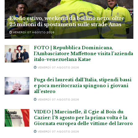
Esodo estivo, weekend da bollino nero: oltre
25 milioni di spostamenti sulle strade Anas
VENERDÌ 07 AGOSTO 2026
FOTO | Repubblica Dominicana,
l’Ambasciatore Maffettone visita l’azienda
italo-venezuelana Katae
VENERDÌ 07 AGOSTO 2026
Fuga dei laureati dall’Italia, stipendi bassi
e poca meritocrazia spingono i giovani
all’estero
VENERDÌ 07 AGOSTO 2026
VIDEO | Marcinelle, il Cgie al Bois du
Cazier: l’8 agosto per la prima volta è la
Giornata europea delle vittime del lavoro
VENERDÌ 07 AGOSTO 2026