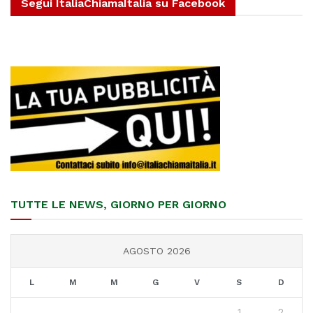
Segui ItaliaChiamaItalia su Facebook
TUTTE LE NEWS, GIORNO PER GIORNO
AGOSTO 2026
L
M
M
G
V
S
D
1
2