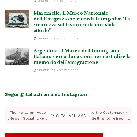
VENERDÌ 07 AGOSTO 2026
Marcinelle, il Museo Nazionale
dell’Emigrazione ricorda la tragedia: “La
sicurezza sul lavoro resta una sfida
attuale”
VENERDÌ 07 AGOSTO 2026
Argentina, il Museo dell’Immigrante
Italiano cerca donazioni per custodire la
memoria dell’emigrazione
VENERDÌ 07 AGOSTO 2026
Segui @italiachiama su Instagram
The Instagram Access Token is expired, Go to the Customizer >
@ITALIACHIAMA
JNews : Social, Like & View > Instagram Feed Setting, to refresh it.