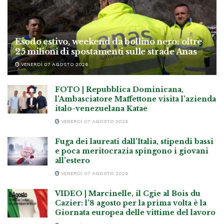
Esodo estivo, weekend da bollino nero: oltre
25 milioni di spostamenti sulle strade Anas
VENERDÌ 07 AGOSTO 2026
FOTO | Repubblica Dominicana,
l’Ambasciatore Maffettone visita l’azienda
italo-venezuelana Katae
VENERDÌ 07 AGOSTO 2026
Fuga dei laureati dall’Italia, stipendi bassi
e poca meritocrazia spingono i giovani
all’estero
VENERDÌ 07 AGOSTO 2026
VIDEO | Marcinelle, il Cgie al Bois du
Cazier: l’8 agosto per la prima volta è la
Giornata europea delle vittime del lavoro